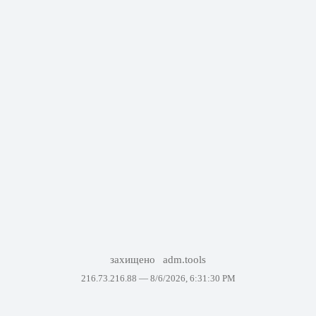
захищено
adm.tools
216.73.216.88 —
8/6/2026, 6:31:30 PM