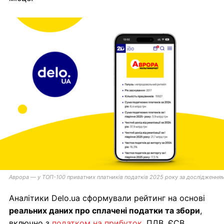
Аврора — у ТОП-100 приватних платників податків 2025 року за дослідженням D
Аналітики Delo.ua сформували рейтинг на основі
реальних даних про сплачені податки та збори
,
включно з
податком на прибуток
, ПДВ, ЄСВ,