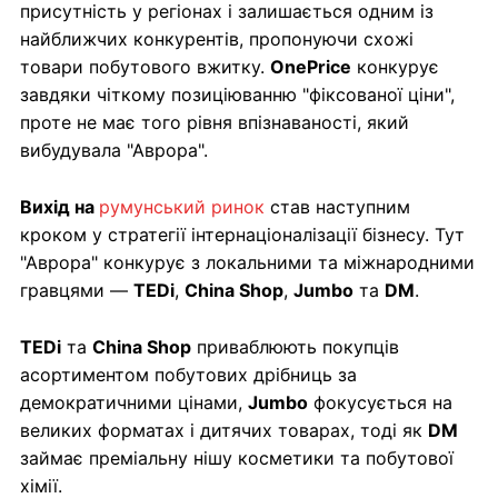
присутність у регіонах і залишається одним із
найближчих конкурентів, пропонуючи схожі
товари побутового вжитку.
OnePrice
конкурує
завдяки чіткому позиціюванню "фіксованої ціни",
проте не має того рівня впізнаваності, який
вибудувала "Аврора".
Вихід на
румунський ринок
став наступним
кроком у стратегії інтернаціоналізації бізнесу. Тут
"Аврора" конкурує з локальними та міжнародними
гравцями —
TEDi
,
China Shop
,
Jumbo
та
DM
.
TEDi
та
China Shop
приваблюють покупців
асортиментом побутових дрібниць за
демократичними цінами,
Jumbo
фокусується на
великих форматах і дитячих товарах, тоді як
DM
займає преміальну нішу косметики та побутової
хімії.