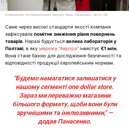
Співвласник та співзасновник Аврори Тарас Панасенко / фото: DR
Саме через високі стандарти якості компанія
зафіксувала
помітне зниження рівня повернень
товарів
. Наразі будується
велика лабораторія у
Полтаві
, в яку
мережа "Аврора"
інвестує
€1 млн
.
Вона стане базою для дослідження безпечності та
відповідності продукції європейським нормам.
"Будемо намагатися залишатися у
нашому сегменті one dollar store.
Зараз ми переважно магазини
більшого формату, щоби вони були
зручнішими та інклюзивними," —
додав Панасенко.