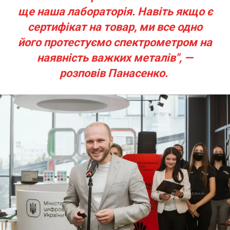
ще наша лабораторія. Навіть якщо є
сертифікат на товар, ми все одно
його протестуємо спектрометром на
наявність важких металів", —
розповів Панасенко.