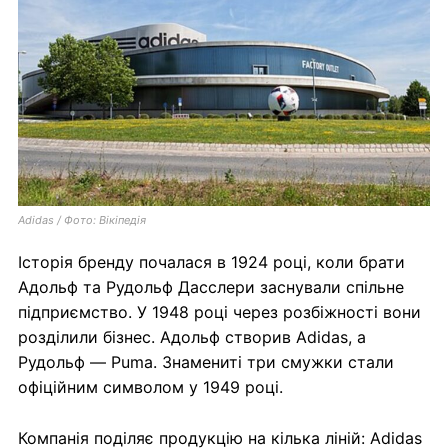
Adidas / Фото: Вікіпедія
Історія бренду почалася в 1924 році, коли брати
Адольф та Рудольф Дасслери заснували спільне
підприємство. У 1948 році через розбіжності вони
розділили бізнес. Адольф створив Adidas, а
Рудольф — Puma. Знамениті три смужки стали
офіційним символом у 1949 році.
Компанія поділяє продукцію на кілька ліній: Adidas