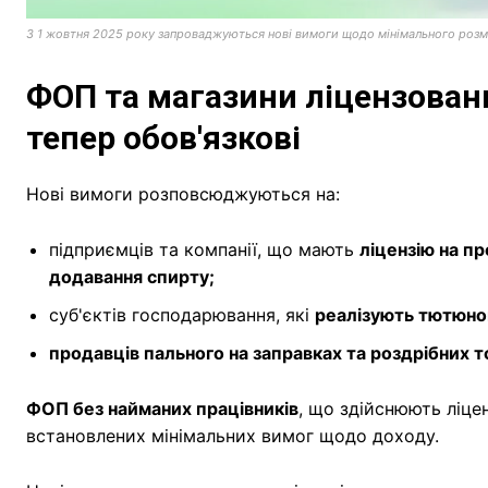
З 1 жовтня 2025 року запроваджуються нові вимоги щодо мінімального розмі
ФОП та магазини ліцензовани
тепер обов'язкові
Нові вимоги розповсюджуються на:
підприємців та компанії, що мають
ліцензію на пр
додавання спирту;
суб'єктів господарювання, які
реалізують тютюнов
продавців пального на заправках та роздрібних т
ФОП без найманих працівників
, що здійснюють ліце
встановлених мінімальних вимог щодо доходу.