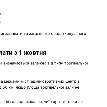
у;
.
ї зарплати та загального оподатковуваного
плати з 1 жовтня
ти
визначається залежно від типу торгівельної
а межами міст, адміністративних центрів
д 50 км, якщо площа торгівельної зали не
єктів господарювання, чиї торгові точки не