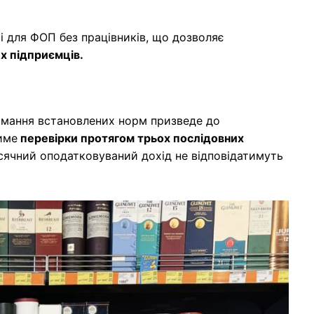
і для ФОП без працівників, що дозволяє
х підприємців.
мання встановлених норм призведе до
име
перевірки протягом трьох послідовних
ісячний оподатковуваний дохід не відповідатимуть