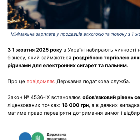
Мінімальна зарплата у продавців алкоголю та тютюну з 1 жо
З 1 жовтня 2025 року
в Україні набирають чинності
бізнесу, який займаються
роздрібною торгівлею ал
рідинами для електронних сигарет та пальним.
Про це
повідомляє
Державна податкова служба.
Закон № 4536-IX встановлює
обов'язковий рівень с
ліцензованих точках:
16 000 грн
, а в деяких випадк
матиме право перевіряти дотримання вимог і відбира