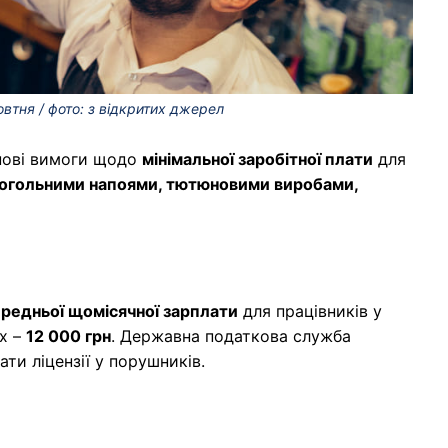
втня / фото: з відкритих джерел
 нові вимоги щодо
мінімальної заробітної плати
для
когольними напоями, тютюновими виробами,
ередньої щомісячної зарплати
для працівників у
ах –
12 000 грн
. Державна податкова служба
ти ліцензії у порушників.