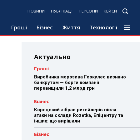
НОВИНИ
ПУБЛІКАЦІЇ
ПЕРСОНИ
КЕЙСИ
Гроші
Бізнес
Життя
Технології
Актуально
Гроші
Виробника морозива Геркулес визнано
банкрутом — борги компанії
перевищили 1,2 млрд грн
Бізнес
Корецький зібрав ритейлерів після
атаки на склади Rozetka, Епіцентру та
інших: що вирішили
Бізнес