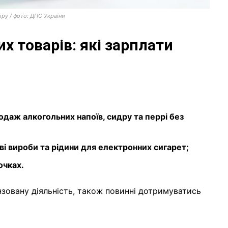
ру / фото: ДПС України
х товарів: які зарплати
одаж алкогольних напоїв, сидру та перрі без
і вироби та рідини для електронних сигарет;
очках.
нзовану діяльність, також повинні дотримуватись