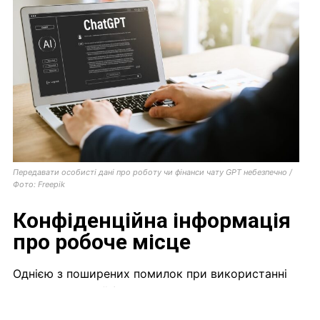
Передавати особисті дані про роботу чи фінанси чату GPT небезпечно /
Фото: Freepik
Конфіденційна інформація
про робоче місце
Однією з поширених помилок при використанні
чату ГПТ в Україні
є передача їм конфіденційної
інформації, пов'язаної з роботою. Великі