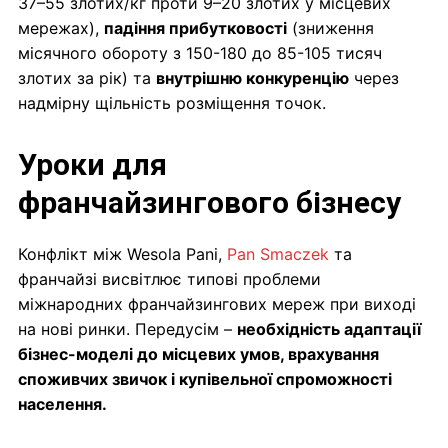
37–55 злотих/кг проти 9–20 злотих у місцевих
мережах),
падіння прибутковості
(зниження
місячного обороту з 150-180 до 85-105 тисяч
злотих за рік) та
внутрішню конкуренцію
через
надмірну щільність розміщення точок.
Уроки для
франчайзингового бізнесу
Конфлікт між Wesola Pani,
Pan Smaczek
та
франчайзі висвітлює типові проблеми
міжнародних франчайзингових мереж при виході
на нові ринки. Передусім –
необхідність адаптації
бізнес-моделі до місцевих умов, врахування
споживчих звичок і купівельної спроможності
населення.