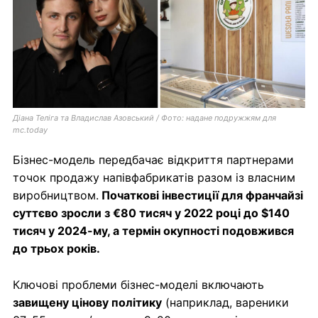
Діана Теліга та Владислав Азовський / Фото: надане подружжям для
mc.today
Бізнес-модель передбачає відкриття партнерами
точок продажу напівфабрикатів разом із власним
виробництвом.
Початкові інвестиції
для франчайзі
суттєво зросли з €80 тисяч у 2022 році до $140
тисяч у 2024-му, а термін окупності подовжився
до трьох років.
Ключові проблеми бізнес-моделі включають
завищену цінову політику
(наприклад, вареники