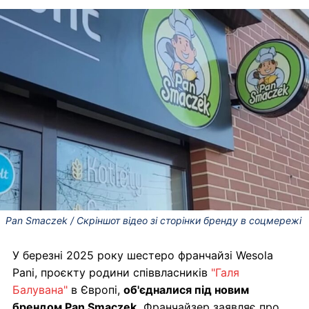
Pan Smaczek / Скріншот відео зі сторінки бренду в соцмережі
У березні 2025 року шестеро франчайзі Wesola
Pani, проєкту родини співвласників
"Галя
Балувана"
в Європі,
об'єдналися під новим
брендом Pan Smaczek.
Франчайзер заявляє про