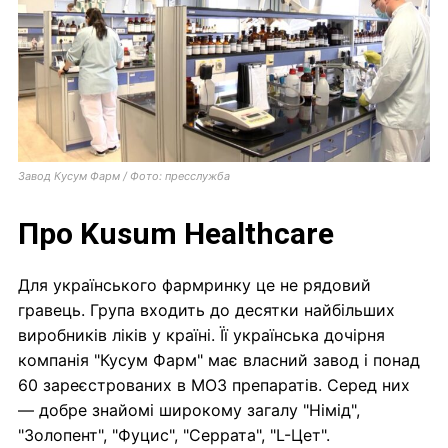
Завод Кусум Фарм / Фото: пресслужба
Про Kusum Healthcare
Для українського фармринку це не рядовий
гравець. Група входить до десятки найбільших
виробників ліків у країні. Її українська дочірня
компанія "Кусум Фарм" має власний завод і понад
60 зареєстрованих в МОЗ препаратів. Серед них
— добре знайомі широкому загалу "Німід",
"Золопент", "Фуцис", "Серрата", "L-Цет".