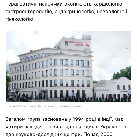
Терапевтичні напрямки охоплюють кардіологію,
гастроентерологію, ендокринологію, неврологію і
гінекологію.
Kusum Healthcare / Фото: пресслужба компанії
Загалом група заснована у 1994 році в Індії, має
чотири заводи — три в Індії та один в Україні — і
два науково-дослідних центри. Понад 2000