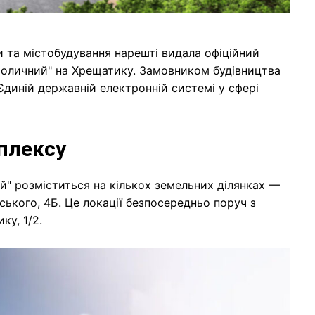
и та містобудування нарешті видала офіційний
Столичний" на Хрещатику. Замовником будівництва
Єдиній державній електронній системі у сфері
плексу
" розміститься на кількох земельних ділянках —
ського, 4Б. Це локації безпосередньо поруч з
ку, 1/2.