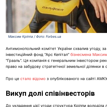
Максим Кріппа / Фото: Forbes.ua
Антимонопольний комітет України схвалив угоду, з
інвестиційний фонд "Арс Кепітал"
бізнесмена Максим
"Грааль". Ця компанія є генеральним інвестором ре
право на забудову стратегічної земельної ділянки в 
Про це
стало відомо
з опублікованого на сайті АМКУ
Викуп долі співінвесторів
До укладення цієї угоди структура Кріппи володіла 