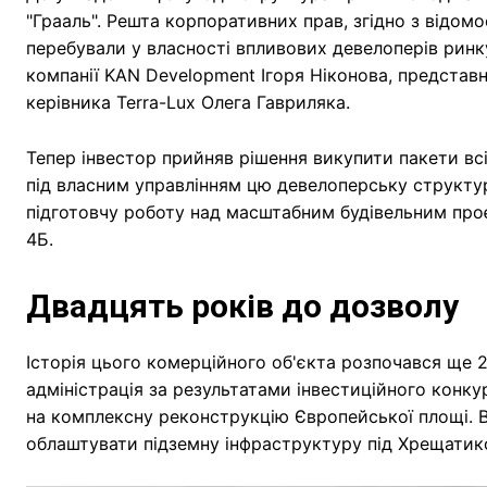
"Грааль". Решта корпоративних прав, згідно з відом
перебували у власності впливових девелоперів рин
компанії KAN Development Ігоря Ніконова, представн
керівника Terra-Lux Олега Гавриляка.
Тепер інвестор прийняв рішення викупити пакети всі
під власним управлінням цю девелоперську структур
підготовчу роботу над масштабним будівельним про
4Б.
Двадцять років до дозволу
Історія цього комерційного об'єкта розпочався ще 2
адміністрація за результатами інвестиційного конк
на комплексну реконструкцію Європейської площі. 
облаштувати підземну інфраструктуру під Хрещатик