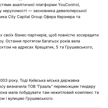
остями аналітичної платформи YouControl,
ку нерухомості — засновника девелоперської
ика City Capital Group Офера Керзнера та
х своїх бізнес-партнерів, щоб повністю зосередити
у. Остання протягом багатьох років вела
єктом на адресах Хрещатик, 5 та Грушевського,
003 року. Тоді Київська міська державна
урсу визначила ТОВ "Грааль" переможцем тендеру
Вона мала побудувати там нежитловий комплекс та
ом і вулицею Грушевського.