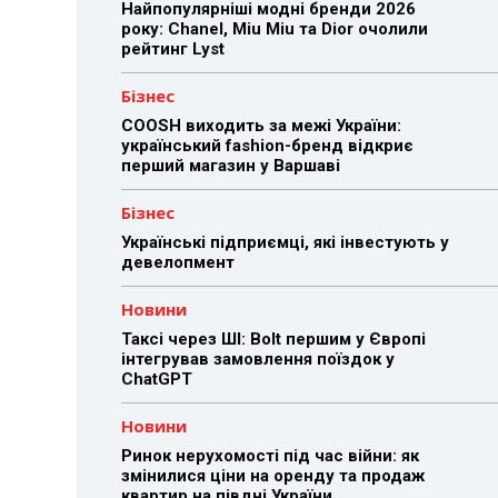
Найпопулярніші модні бренди 2026
року: Chanel, Miu Miu та Dior очолили
рейтинг Lyst
Бізнес
COOSH виходить за межі України:
український fashion-бренд відкриє
перший магазин у Варшаві
Бізнес
Українські підприємці, які інвестують у
девелопмент
Новини
Таксі через ШІ: Bolt першим у Європі
інтегрував замовлення поїздок у
ChatGPT
Новини
Ринок нерухомості під час війни: як
змінилися ціни на оренду та продаж
квартир на півдні України