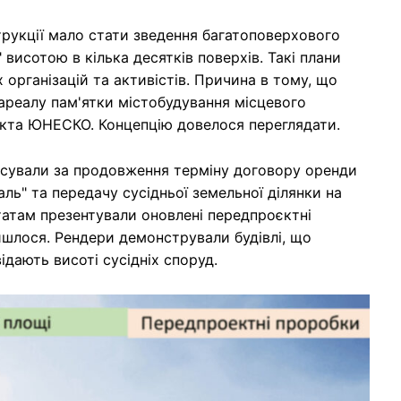
рукції мало стати зведення багатоповерхового
исотою в кілька десятків поверхів. Такі плани
організацій та активістів. Причина в тому, що
ареалу пам'ятки містобудування місцевого
єкта ЮНЕСКО. Концепцію довелося переглядати.
лосували за продовження терміну договору оренди
аль" та передачу сусідньої земельної ділянки на
татам презентували оновлені передпроєктні
 йшлося. Рендери демонстрували будівлі, що
ідають висоті сусідніх споруд.