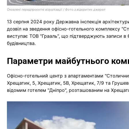
Оновлені передпроєктні візуалізації / Фото з відкритих джерел
13 серпня 2024 року Державна інспекція архітектур
дозвіл на зведення офісно-готельного комплексу "
виступає ТОВ "Грааль", що підтверджують записи в 
будівництва.
Параметри майбутнього ком
Офісно-готельний центр з апартаментами "Столичний
Хрещатик, 5, Хрещатик, 5В, Хрещатик, 7/9 та Грушев
відомим готелем "Дніпро", розташованим на Хрещати