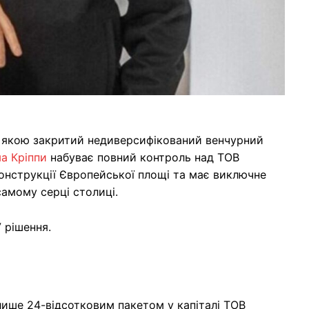
а якою закритий недиверсифікований венчурний
а Кріппи
набуває повний контроль над ТОВ
конструкції Європейської площі та має виключне
самому серці столиці.
 рішення.
лише 24-відсотковим пакетом у капіталі ТОВ