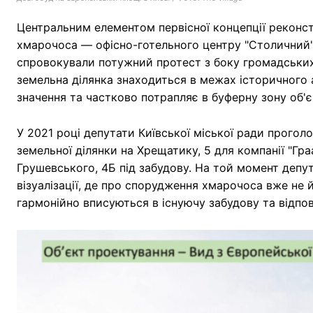
Центральним елементом первісної концепції реконст
хмарочоса — офісно-готельного центру "Столичний" в
спровокували потужний протест з боку громадських 
земельна ділянка знаходиться в межах історичного 
значення та частково потрапляє в буферну зону об'
У 2021 році депутати Київської міської ради прого
земельної ділянки на Хрещатику, 5 для компанії "Гра
Грушевського, 4Б під забудову. На той момент депу
візуалізації, де про спорудження хмарочоса вже не
гармонійно вписуються в існуючу забудову та відпов