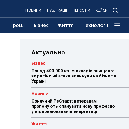
НОВИНИ
ПУБЛІКАЦІЇ
ПЕРСОНИ
КЕЙСИ
Гроші
Бізнес
Життя
Технології
Актуально
Бізнес
Понад 400 000 кв. м складів знищено:
як російські атаки вплинули на бізнес в
Україні
Новини
Сонячний РеСтарт: ветеранам
пропонують опанувати нову професію
у відновлювальній енергетиці
Життя