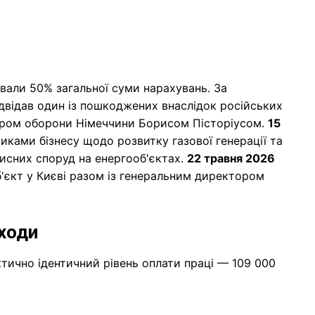
вали 50% загальної суми нарахувань. За
відав один із пошкоджених внаслідок російських
істром оборони Німеччини Борисом Пісторіусом.
15
никами бізнесу щодо розвитку газової генерації та
исних споруд на енергооб'єктах.
22 травня 2026
б'єкт у Києві разом із генеральним директором
оходи
ично ідентичний рівень оплати праці — 109 000