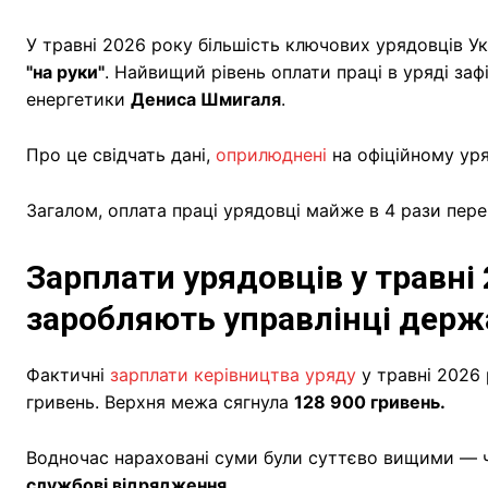
У травні 2026 року більшість ключових урядовців У
"на руки"
. Найвищий рівень оплати праці в уряді заф
енергетики
Дениса Шмигаля
.
Про це свідчать дані,
оприлюднені
на офіційному ур
Загалом, оплата праці урядовці майже в 4 рази пер
Зарплати урядовців у травні 
заробляють управлінці держ
Фактичні
зарплати керівництва уряду
у травні 2026
гривень. Верхня межа сягнула
128 900 гривень.
Водночас нараховані суми були суттєво вищими — 
службові відрядження.