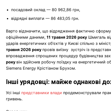
посадовий оклад — 80 962,86 грн,
відрядні виплати — 86 483,05 грн.
Варто відзначити, що відрядження фактично сформу
офіційними даними,
11 травня 2026 року
Шмигаль від
ударів енергетичних об'єктів у Києві спільно з мін
травня 2026 року
провів виїзну зустріч із представ
впровадження спрощених процедур будівництва зах
року
він здійснив робочу поїздку на енергетичний о
Siemens Energy Крістіаном Брухом.
Інші урядовці: майже однакові д
Усі інші
представники влади
продемонстрували практ
гривень.