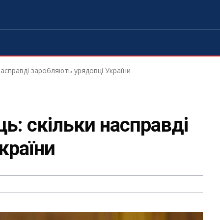
и насправді заробляють урядовці України
ць: скільки насправді
країни