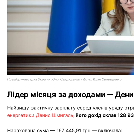
Прем'єр-міністрка України Юлія Свириденко / фото: Юлія Свириденко
Лідер місяця за доходами — Ден
Найвищу фактичну зарплату серед членів уряду от
енергетики Денис Шмигаль
,
його дохід склав 128 93
Нарахована сума — 167 445,91 грн — включала: