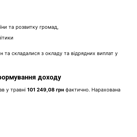
їни та розвитку громад,
літики
н та складалися з окладу та відрядних виплат у
формування доходу
в у травні
101 249,08 грн
фактично. Нарахована