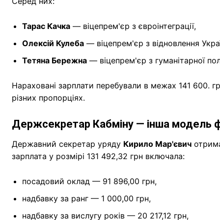
Серед них:
Тарас Качка
— віцепрем'єр з євроінтеграції,
Олексій Кулеба
— віцепрем'єр з відновлення Укра
Тетяна Бережна
— віцепрем'єр з гуманітарної по
Нараховані зарплати перебували в межах 141 600. гр
різних пропорціях.
Держсекретар Кабміну — інша модель 
Державний секретар уряду
Кирило Мар'євич
отрима
зарплата у розмірі 131 492,32 грн включала:
посадовий оклад — 91 896,00 грн,
надбавку за ранг — 1 000,00 грн,
надбавку за вислугу років — 20 217,12 грн,