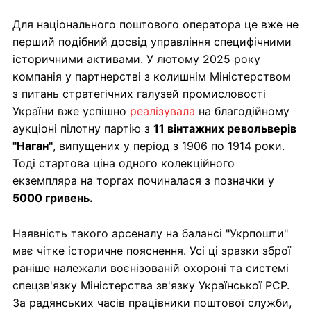
Для національного поштового оператора це вже не
перший подібний досвід управління специфічними
історичними активами. У лютому 2025 року
компанія у партнерстві з колишнім Міністерством
з питань стратегічних галузей промисловості
України вже успішно
реалізувала
на благодійному
аукціоні пілотну партію з
11 вінтажних револьверів
"Наган"
, випущених у період з 1906 по 1914 роки.
Тоді стартова ціна одного колекційного
екземпляра на торгах починалася з позначки у
5000 гривень.
Наявність такого арсеналу на балансі "Укрпошти"
має чітке історичне пояснення. Усі ці зразки зброї
раніше належали воєнізованій охороні та системі
спецзв'язку Міністерства зв'язку Української РСР.
За радянських часів працівники поштової служби,