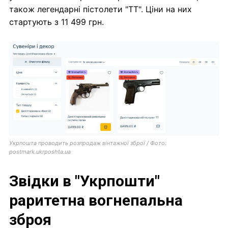
також легендарні пістолети "ТТ". Ціни на них
стартують з 11 499 грн.
Укрпошта проводить розпродаж вінтажної зброї / Фото:
postmark.ukrposhta.ua
Звідки в "Укрпошти"
раритетна вогнепальна
зброя