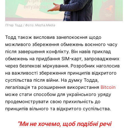
Пітер Тодд / Фото: Mezha.Media
Тодд також висловив занепокоєння щодо
можливого збереження обмежень воєнного часу
після завершення конфлікту. Він навів приклад
обмежень на придбання SIM-карт, запроваджених
через безпекові міркування. Розробник наголосив
на важливості збереження принципів відкритого
суспільства після війни. На думку Тодда,
легалізація та розширення використання
Bitcoin
може стати способом для українського уряду
продемонструвати свою прихильність до
принципів вільного та відкритого суспільства.
"Ми не хочемо, щоб подібні речі