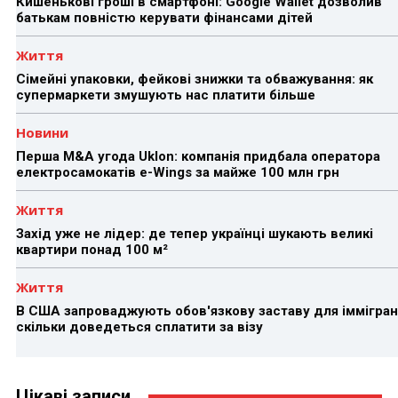
Кишенькові гроші в смартфоні: Google Wallet дозволив
батькам повністю керувати фінансами дітей
Життя
Сімейні упаковки, фейкові знижки та обважування: як
супермаркети змушують нас платити більше
Новини
Перша M&A угода Uklon: компанія придбала оператора
електросамокатів e-Wings за майже 100 млн грн
Життя
Захід уже не лідер: де тепер українці шукають великі
квартири понад 100 м²
Життя
В США запроваджують обов'язкову заставу для іммігран
скільки доведеться сплатити за візу
Цікаві записи