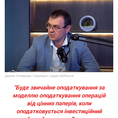
Данило Гетманцев / Скриншот з відео ASATrьопс
"Буде звичайне оподаткування за
моделлю оподаткування операцій
від цінних паперів, коли
оподатковується інвестиційний