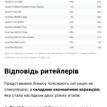
Ціни на зарядні станції, % зміни у доларовому еквіваленті / Інфографіка:
Аzbiznes на основі даних Forbes.ua
Відповідь ритейлерів
Представники бізнесу пояснюють ситуацію не
спекуляцією, а
складною економічною корекцією
,
яка стала наслідком двох різких етапів: