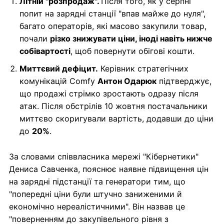
Літній "розпродаж".
Після того, як у серпні
попит на зарядні станції "впав майже до нуля",
багато операторів, які масово закупили товар,
почали
різко знижувати ціни, іноді навіть нижче
собівартості
, щоб повернути обігові кошти.
Миттєвий дефіцит.
Керівник стратегічних
комунікацій Comfy
Антон Одарюк
підтверджує,
що продажі стрімко зростають одразу після
атак. Після обстрілів 10 жовтня постачальники
миттєво скоригували вартість, додавши до ціни
до
20%
.
За словами співвласника мережі "Кібернетики"
Дениса Савченка, пояснює наявне підвищення цін
на зарядні підстанції та генератори тим, що
"попередні ціни були штучно заниженими й
економічно нереалістичними". Він назвав це
"поверненням до закупівельного рівня з