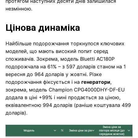
протягом наступних десяти днів залишилася
незмінною.
Цінова динаміка
Найбільше подорожчання торкнулося ключових
моделей, що мають високий попит серед
споживачів. Зокрема, модель Bluetti AC180P
подорожчала на 61% – з 597 доларів станом на 1
вересня до 964 доларів у жовтні. Різке
подорожчання фіксується і на
генератори
,
зокрема, модель Champion CPG4000DHY-DF-EU
додала в ціні +99% і нині продається за ціною,
еквівалентною 994 доларів (раніше коштувала 499
доларів).