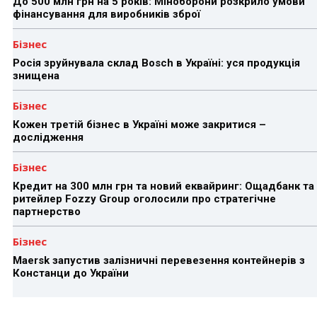
До 500 млн грн на 5 років: Міноборони розкрило умови
фінансування для виробників зброї
Бізнес
Росія зруйнувала склад Bosch в Україні: уся продукція
знищена
Бізнес
Кожен третій бізнес в Україні може закритися –
дослідження
Бізнес
Кредит на 300 млн грн та новий еквайринг: Ощадбанк та
ритейлер Fozzy Group оголосили про стратегічне
партнерство
Бізнес
Maersk запустив залізничні перевезення контейнерів з
Констанци до України