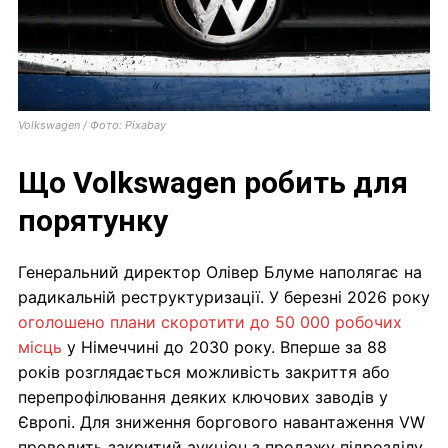
Volkswagen / Фото: Pixabay
Що Volkswagen робить для
порятунку
Генеральний директор Олівер Блуме наполягає на
радикальній реструктуризації. У березні 2026 року
оголошено плани скоротити до 50 000 робочих
місць
у Німеччині до 2030 року. Вперше за 88
років розглядається можливість закриття або
перепрофілювання деяких ключових заводів у
Європі. Для зниження боргового навантаження VW
проводить закритий аукціон з продажу підрозділу