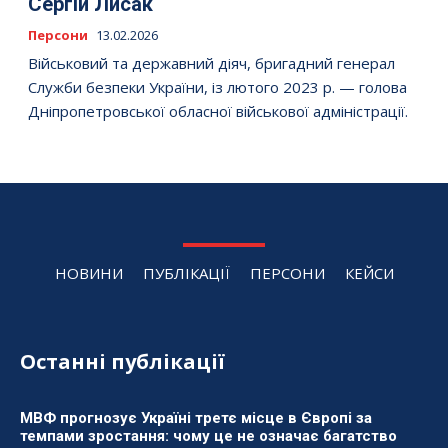
Сергій Лисак
Персони
13.02.2026
Військовий та державний діяч, бригадний генерал
Служби безпеки України, із лютого 2023 р. — голова
Дніпропетровської обласної військової адміністрації.
НОВИНИ
ПУБЛІКАЦІЇ
ПЕРСОНИ
КЕЙСИ
Останні публікації
МВФ прогнозує Україні третє місце в Європі за
темпами зростання: чому це не означає багатство