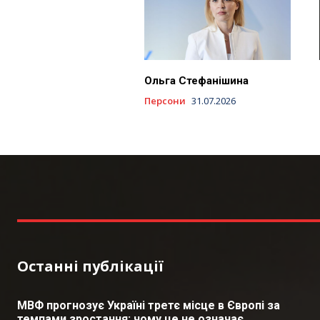
Ольга Стефанішина
Персони
31.07.2026
Останні публікації
МВФ прогнозує Україні третє місце в Європі за
темпами зростання: чому це не означає