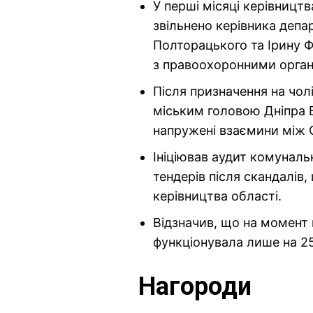
У перші місяці керівництв
звільнено керівника депа
Полторацького та Ірину Ф
з правоохоронними орган
Після призначення на чол
міським головою Дніпра 
напружені взаємини між 
Ініціював аудит комуналь
тендерів після скандалів
керівництва області.
Відзначив, що на момент 
функціонувала лише на 25
Нагороди