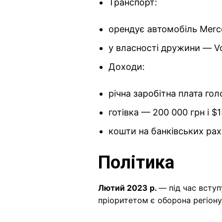
Транспорт:
орендує автомобіль Merce
у власності дружини — Vo
Доходи:
річна заробітна плата го
готівка — 200 000 грн і $1
кошти на банківських рах
Політика
Лютий 2023 р.
— під час всту
пріоритетом є оборона регіону