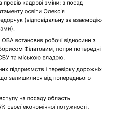
а провів кадрові зміни: з посад
ртаменту освіти Олексія
едорчук (відповідальну за взаємодію
ами).
і ОВА встановив робочі відносини з
Борисом Філатовим, попри попередні
СБУ та міською владою.
них підприємств і перевірку дорожніх
, що залишилися від попереднього
вступу на посаду область
% своєї економічної потужності.