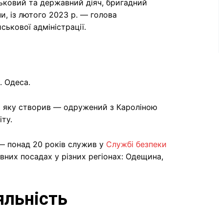
ьковий та державний діяч, бригадний
и, із лютого 2023 р. — голова
ськової адміністрації.
. Одеса.
та яку створив — одружений з Кароліною
ту.
 — понад 20 років служив у
Службі безпеки
вних посадах у різних регіонах: Одещина,
яльність