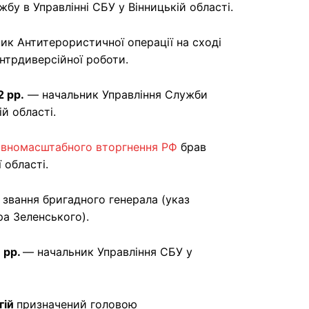
бу в Управлінні СБУ у Вінницькій області.
ик Антитерористичної операції на сході
онтрдиверсійної роботи.
2 рр.
— начальник Управління Служби
й області.
овномасштабного вторгнення РФ
брав
 області.
звання бригадного генерала (указ
а Зеленського).
 рр.
— начальник Управління СБУ у
гій
призначений головою