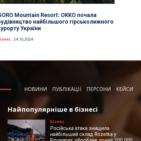
GORO Mountain Resort: OKKO почала
будівництво найбільшого гірськолижного
курорту України
ізнес
24.10.2024
НОВИНИ
ПУБЛІКАЦІЇ
ПЕРСОНИ
КЕЙСИ
Найпопулярніше в бізнесі
Бізнес
Російська атака знищила
найбільший склад Rozetka у
Броварах: обробляв понад 100 000