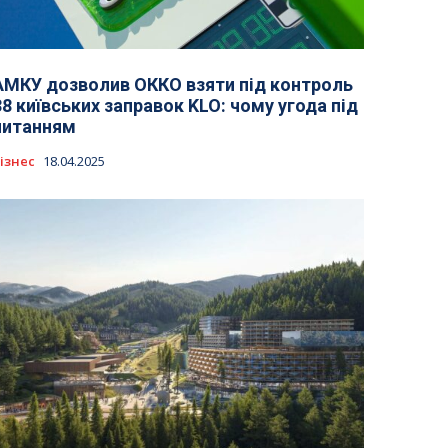
АМКУ дозволив ОККО взяти під контроль
38 київських заправок KLO: чому угода під
питанням
ізнес
18.04.2025