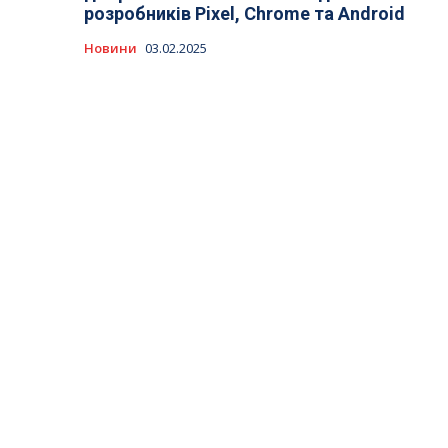
розробників Pixel, Chrome та Android
Новини
03.02.2025
Останні публікації
МВФ прогнозує Україні третє місце в Європі за
темпами зростання: чому це не означає
багатство країни
Публікації
31.07.2026
Скільки насправді коштує імплантація зубів: де