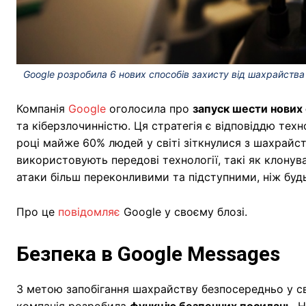
Google розробила 6 нових способів захисту від шахрайства 
Компанія
Google
оголосила про
запуск шести нових
та кіберзлочинністю. Ця стратегія є відповіддю техн
році майже 60% людей у світі зіткнулися з шахрайс
використовують передові технології, такі як клонув
атаки більш переконливими та підступними, ніж буд
Про це
повідомляє
Google у своєму блозі.
Безпека в Google Messages
З метою запобігання шахрайству безпосередньо у св
компанія розробила
функцію безпечних посилань
. 