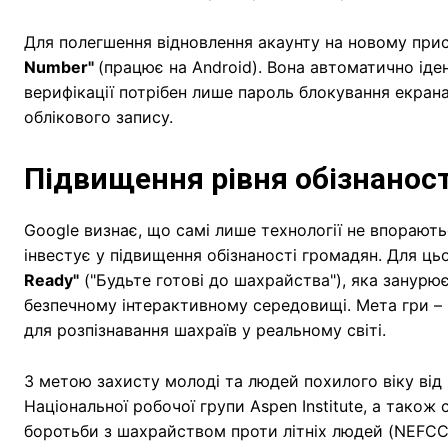
Для полегшення відновлення акаунту на новому при
Number"
(працює на Android). Вона автоматично іде
верифікації потрібен лише пароль блокування екран
облікового запису.
Підвищення рівня обізнаност
Google визнає, що самі лише технології не впорают
інвестує у підвищення обізнаності громадян. Для ц
Ready"
("Будьте готові до шахрайства"), яка занурює
безпечному інтерактивному середовищі. Мета гри –
для розпізнавання шахраїв у реальному світі.
З метою захисту молоді та людей похилого віку від 
Національної робочої групи Aspen Institute, а тако
боротьби з шахрайством проти літніх людей (NEFCC