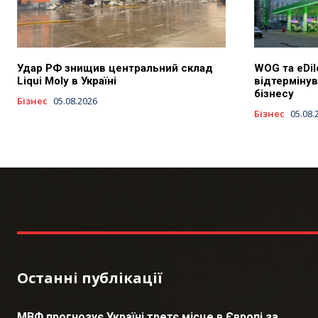
Удар РФ знищив центральний склад
WOG та eDil
Liqui Moly в Україні
відтермінув
бізнесу
Бізнес
05.08.2026
Бізнес
05.08.
Останні публікації
МВФ прогнозує Україні третє місце в Європі за