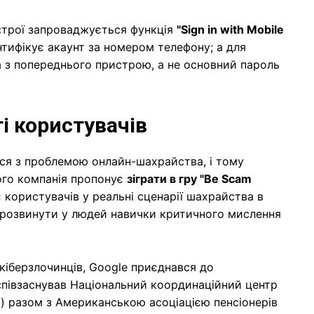
строї запроваджується функція
"Sign in with Mobile
нтифікує акаунт за номером телефону; а для
а з попереднього пристрою, а не основний пароль
і користувачів
ься з проблемою онлайн-шахрайства, і тому
ього компанія пропонує
зіграти в гру "Be Scam
 користувачів у реальні сценарії шахрайства в
 розвинути у людей навички критичного мислення
кіберзлочинців, Google приєднався до
ж співзаснував Національний координаційний центр
) разом з Американською асоціацією пенсіонерів