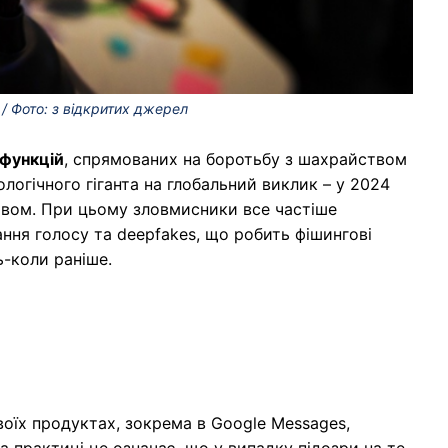
/ Фото: з відкритих джерел
 функцій
, спрямованих на боротьбу з шахрайством
ологічного гіганта на глобальний виклик – у 2024
твом. При цьому зловмисники все частіше
ання голосу та deepfakes, що робить фішингові
ь-коли раніше.
оїх продуктах, зокрема в Google Messages,
На практиці це означає, що у випадку підозри на те,