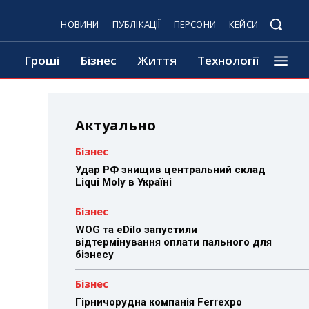
НОВИНИ
ПУБЛІКАЦІЇ
ПЕРСОНИ
КЕЙСИ
Гроші
Бізнес
Життя
Технології
Актуально
Бізнес
Удар РФ знищив центральний склад
Liqui Moly в Україні
Бізнес
WOG та eDilo запустили
відтермінування оплати пального для
бізнесу
Бізнес
Гірничорудна компанія Ferrexpo