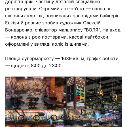
доріг та іржі, частину деталей спеціально
реставрували. Окремий арт-об'єкт — панно зі
шкіряних курток, розписаних заповідями байкерів.
Ескізи й розпис зробив художник Олексій
Бондаренко, співавтор мальопису "ВОЛЯ". На вході
— колона з рок-постерами, касові лайтбокси
оформлені у вигляді коліс із шипами.
Площа супермаркету — 1639 кв. м, графік роботи
— щодня з 8:00 до 23:00.