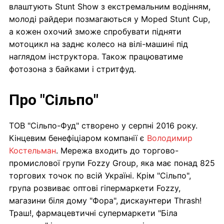
влаштують Stunt Show з екстремальним водінням,
молоді райдери позмагаються у Moped Stunt Cup,
а кожен охочий зможе спробувати підняти
мотоцикл на заднє колесо на вілі-машині під
наглядом інструктора. Також працюватиме
фотозона з байками і стритфуд.
Про "Сільпо"
ТОВ "Сільпо-Фуд" створено у серпні 2016 року.
Кінцевим бенефіціаром компанії є
Володимир
Костельман
. Мережа входить до торгово-
промислової групи Fozzy Group, яка має понад 825
торгових точок по всій Україні. Крім "Сільпо",
група розвиває оптові гіпермаркети Fozzy,
магазини біля дому "Фора", дискаунтери Thrash!
Траш!, фармацевтичні супермаркети "Біла