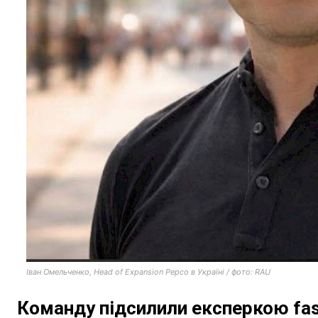
Іван Омельченко, Head of Expansion Pepco в Україні / фото: RAU
Команду підсилили експеркою fas