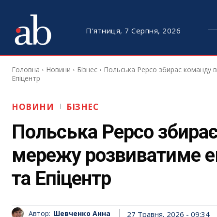
П'ятниця, 7 Серпня, 2026
Головна
Новини
Бізнес
Польська Pepco збирає команду в 
Епіцентр
НОВИНИ
БІЗНЕС
Польська Pepco збирає 
мережу розвиватиме е
та Епіцентр
Автор:
Шевченко Анна
27 Травня, 2026 - 09:34