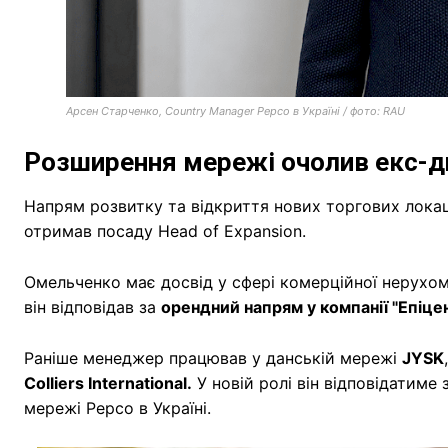
Арсен Старченко, Country Manager Pepco в Україні / фото: RAU
Розширення мережі очолив екс-д
Напрям розвитку та відкриття нових торгових локац
отримав посаду Head of Expansion.
Омельченко має досвід у сфері комерційної нерухомо
він відповідав за
орендний напрям у компанії "Епіце
Раніше менеджер працював у данській мережі
JYSK
Colliers International.
У новій ролі він відповідатиме
мережі Pepco в Україні.