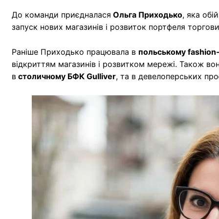
До команди приєдналася
Ольга Приходько
, яка обі
запуск нових магазинів і розвиток портфеля торгов
Раніше Приходько працювала в
польському fashion-
відкриттям магазинів і розвитком мережі. Також во
в
столичному БФК Gulliver
, та в девелоперських про