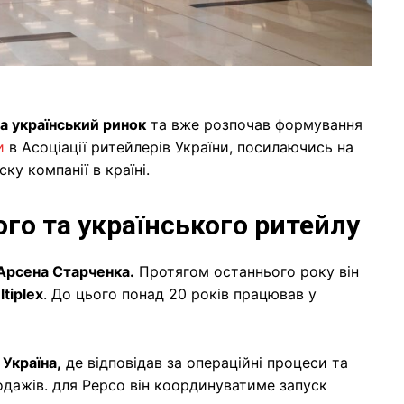
а український ринок
та вже розпочав формування
ли
в Асоціації ритейлерів України, посилаючись на
ку компанії в країні.
го та українського ритейлу
Арсена Старченка.
Протягом останнього року він
tiplex
. До цього понад 20 років працював у
Україна,
де відповідав за операційні процеси та
одажів. для Pepco він координуватиме запуск