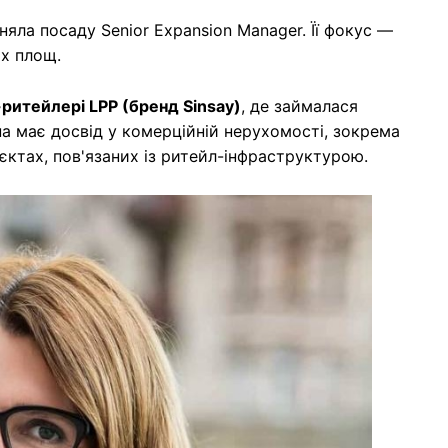
йняла посаду Senior Expansion Manager. Її фокус —
их площ.
ритейлері LPP (бренд Sinsay)
, де займалася
на має досвід у комерційній нерухомості, зокрема
єктах, пов'язаних із ритейл-інфраструктурою.