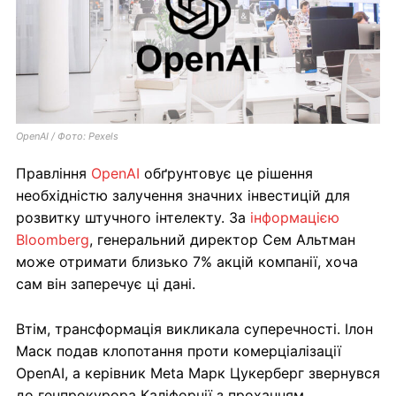
OpenAI / Фото: Pexels
Правління
OpenAI
обґрунтовує це рішення
необхідністю залучення значних інвестицій для
розвитку штучного інтелекту. За
інформацією
Bloomberg
, генеральний директор Сем Альтман
може отримати близько 7% акцій компанії, хоча
сам він заперечує ці дані.
Втім, трансформація викликала суперечності. Ілон
Маск подав клопотання проти комерціалізації
OpenAI, а керівник Meta Марк Цукерберг звернувся
до генпрокурора Каліфорнії з проханням