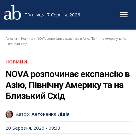
П'ятниця, 7 Серпня, 2026
Головна
Новини
NOVA розпочинає експансію в Азію, Північну Америку та на
Близький Схід
НОВИНИ
NOVA розпочинає експансію в
Азію, Північну Америку та на
Близький Схід
Автор:
Антоненко Лідія
20 Березня, 2026 - 09:33