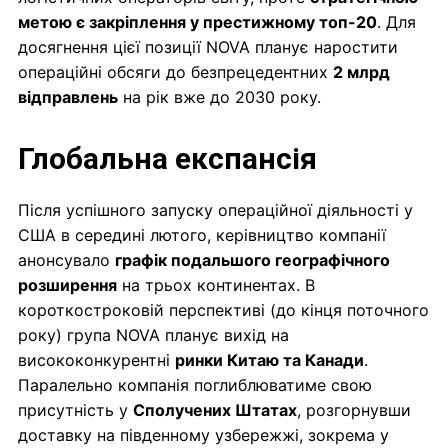
метою є закріплення у престижному топ-20
. Для
досягнення цієї позиції NOVA планує наростити
операційні обсяги до безпрецедентних
2 млрд
відправлень
на рік вже до 2030 року.
Глобальна експансія
Після успішного запуску операційної діяльності у
США в середині лютого, керівництво компанії
анонсувало
графік подальшого географічного
розширення
на трьох континентах. В
короткостроковій перспективі (до кінця поточного
року) група NOVA планує вихід на
висококонкурентні
ринки Китаю та Канади
.
Паралельно компанія поглиблюватиме свою
присутність у
Сполучених Штатах
, розгорнувши
доставку на південному узбережжі, зокрема у