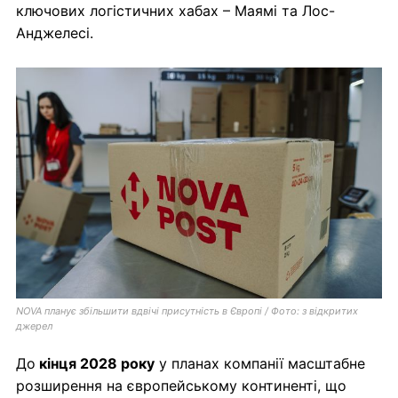
ключових логістичних хабах – Маямі та Лос-
Анджелесі.
NOVA планує збільшити вдвічі присутність в Європі / Фото: з відкритих
джерел
До
кінця 2028 року
у планах компанії масштабне
розширення на європейському континенті, що