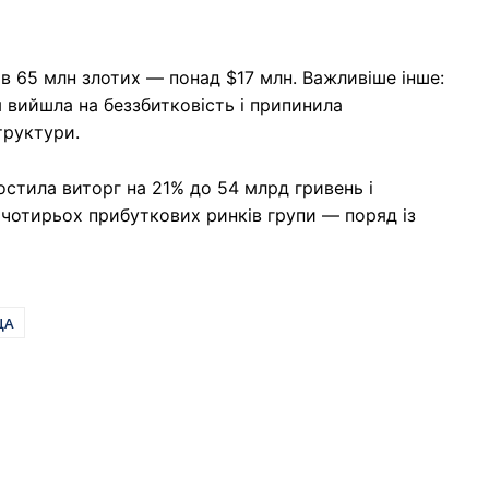
в 65 млн злотих — понад $17 млн. Важливіше інше:
 вийшла на беззбитковість і припинила
труктури.
остила виторг на 21% до 54 млрд гривень і
 чотирьох прибуткових ринків групи — поряд із
ЩА