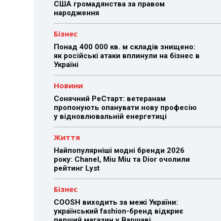
США громадянства за правом
народження
Бізнес
Понад 400 000 кв. м складів знищено:
як російські атаки вплинули на бізнес в
Україні
Новини
Сонячний РеСтарт: ветеранам
пропонують опанувати нову професію
у відновлювальній енергетиці
Життя
Найпопулярніші модні бренди 2026
року: Chanel, Miu Miu та Dior очолили
рейтинг Lyst
Бізнес
COOSH виходить за межі України:
український fashion-бренд відкриє
перший магазин у Варшаві