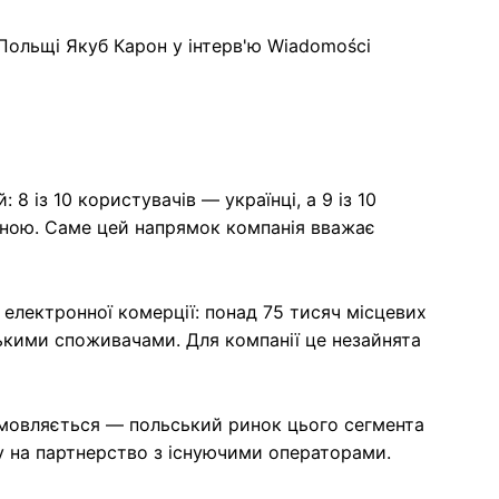
Польщі Якуб Карон у інтерв'ю Wiadomości
 8 із 10 користувачів — українці, а 9 із 10
їною. Саме цей напрямок компанія вважає
електронної комерції: понад 75 тисяч місцевих
ькими споживачами. Для компанії це незайнята
ідмовляється — польський ринок цього сегмента
у на партнерство з існуючими операторами.