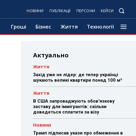
НОВИНИ
ПУБЛІКАЦІЇ
ПЕРСОНИ
КЕЙСИ
Гроші
Бізнес
Життя
Технології
Актуально
Життя
Захід уже не лідер: де тепер українці
шукають великі квартири понад 100 м²
Життя
В США запроваджують обов'язкову
заставу для іммігрантів: скільки
доведеться сплатити за візу
Новини
Трамп підписав укази про обмеження в