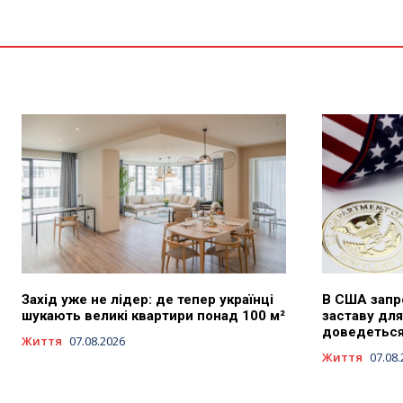
Захід уже не лідер: де тепер українці
В США запр
шукають великі квартири понад 100 м²
заставу для
доведеться 
Життя
07.08.2026
Життя
07.08