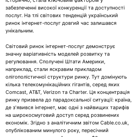
історично, стала ключовим фактором у
забезпеченні високої конкуренції та доступності
послуг. На тлі світових тенденцій український
ринок інтернет-послуг довгий час залишався
унікальним.
Світовий ринок інтернет-послуг демонструє
значну варіативність моделей розвитку та
регулювання. Сполучені Штати Америки,
наприклад, стали яскравим прикладом
олігополістичної структури ринку. Тут домінують
кілька телекомунікаційних гігантів, серед яких
Comcast, AT&T, Verizon та Charter. Ця концентрація
ринку призвела до парадоксальної ситуації: країна,
де з'явився інтернет, має одні з найвищих тарифів
на широкосмуговий доступ серед розвинених
економік. Згідно з аналітичним звітом Cable.co.uk,
опублікованим минулого року, пересічний