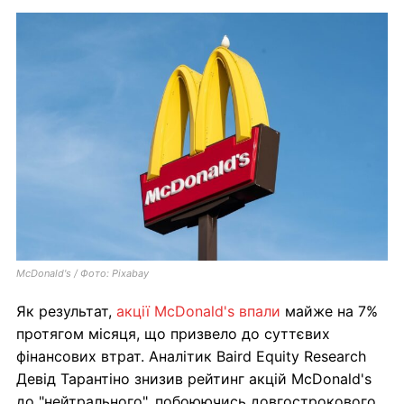
McDonald's / Фото: Pixabay
Як результат,
акції McDonald's впали
майже на 7%
протягом місяця, що призвело до суттєвих
фінансових втрат. Аналітик Baird Equity Research
Девід Тарантіно знизив рейтинг акцій McDonald's
до "нейтрального", побоюючись довгострокового