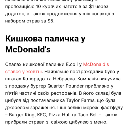
пропозицією 10 курячих нагетсів за $1 через
додаток, а також продовження успішної акції з
набором страв за $5.
Кишкова паличка у
McDonald's
Спалах кишкової палички E.coli у
McDonald's
стався у жовтні
. Найбільше постраждалих було у
штатах Колорадо та Небраска. Компанія вилучила
з продажу бургер Quarter Pounder приблизно у
п'ятій частині своїх ресторанів. В його складі була
цибуля від постачальника Taylor Farms, що була
джерелом зараження. Інші великі мережі фастфуду
– Burger King, KFC, Pizza Hut та Taco Bell – також
прибрали страви зі свіжою цибулею з меню.