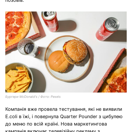
позовів.
Бургери McDonald's / Фото: Pexels
Компанія вже провела тестування, які не виявили
E.coli в їжі, і повернула Quarter Pounder з цибулею
до меню по всій країні. Нова маркетингова
кампанія включає телевізійну рекламу з