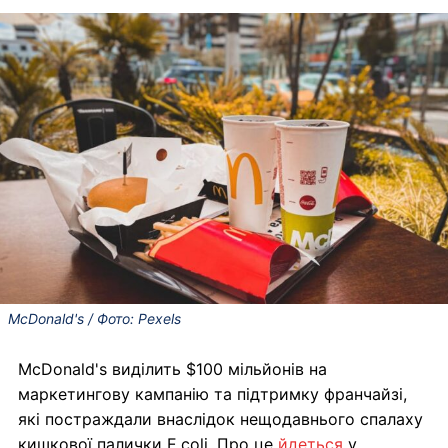
McDonald's / Фото: Pexels
McDonald's виділить $100 мільйонів на
маркетингову кампанію та підтримку франчайзі,
які постраждали внаслідок нещодавнього спалаху
кишкової палички E.coli. Про це
йдеться
у