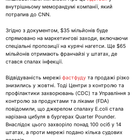
внутрішньому меморандумі компанії, який
потрапив до CNN.
Згідно з документом, $35 мільйонів буде
спрямовано на маркетингові заходи, включаючи
спеціальні пропозиції на курячі нагетси. Ще $65
мільйонів отримають франчайзі у штатах, де
стався спалах інфекції.
Відвідуваність мережі
фастфуду
та продажі різко
знизились у жовтні. Тоді Центри з контролю та
профілактики захворювань (CDC) та Управління з
контролю за продуктами та ліками (FDA)
повідомили, що джерелом спалаху E.coli стала
нарізана цибуля в бургерах Quarter Pounder.
Внаслідок цього захворіло понад 100 осіб у 14
штатах, а проти мережі подано кілька судових