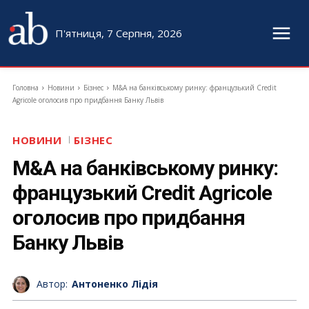
П'ятниця, 7 Серпня, 2026
Головна
Новини
Бізнес
M&A на банківському ринку: французький Credit
Agricole оголосив про придбання Банку Львів
НОВИНИ
БІЗНЕС
M&A на банківському ринку:
французький Credit Agricole
оголосив про придбання
Банку Львів
Автор:
Антоненко Лідія