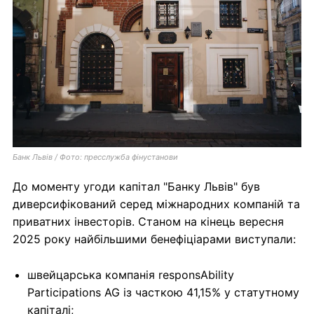
Банк Львів / Фото: пресслужба фінустанови
До моменту угоди капітал "Банку Львів" був
диверсифікований серед міжнародних компаній та
приватних інвесторів. Станом на кінець вересня
2025 року найбільшими бенефіціарами виступали:
швейцарська компанія responsAbility
Participations AG із часткою 41,15% у статутному
капіталі;