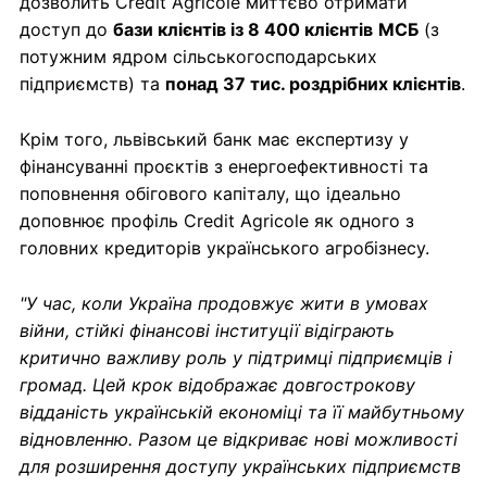
дозволить Credit Agricole миттєво отримати
доступ до
бази клієнтів із 8 400 клієнтів
МСБ
(з
потужним ядром сільськогосподарських
підприємств) та
понад 37 тис. роздрібних клієнтів
.
Крім того, львівський банк має експертизу у
фінансуванні проєктів з енергоефективності та
поповнення обігового капіталу, що ідеально
доповнює профіль Credit Agricole як одного з
головних кредиторів українського агробізнесу.
"У час, коли Україна продовжує жити в умовах
війни, стійкі фінансові інституції відіграють
критично важливу роль у підтримці підприємців і
громад. Цей крок відображає довгострокову
відданість українській економіці та її майбутньому
відновленню. Разом це відкриває нові можливості
для розширення доступу українських підприємств