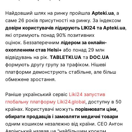
Найдовший шлях на ринку пройшла
Apteki.ua
, а
саме 26 років присутності на ринку. За індексом
довіри користувачів лідирують LIKI24 та Apteki.ua
,
які отримують понад 90% позитивних
оцінок. Беззаперечним
лідером за онлайн-
охопленням став Helsi+
або понад 29 млн
відвідувань на рік.
TABLETKI.UA
та
DOC.UA
формують другу групу за трафіком. Нішеві
платформи демонструють стабільне, але більш
обмежене зростання.
Раніше український сервіс
Liki24 запустив
глобальну платформу Liki24.global
, доступну в 50
країнах. Користувачі можуть
порівнювати ціни,
обирати продавців і замовляти медичні товари
одним кошиком незалежно від країни. CEO Антон
Аврінський назвав це "найбільшим кроком