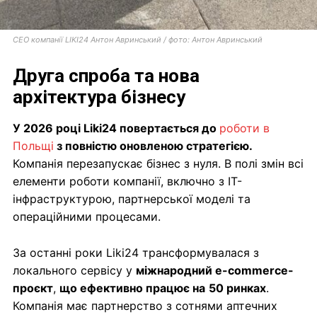
CEO компанії LIKI24 Антон Авринський / фото: Антон Авринський
Друга спроба та нова
архітектура бізнесу
У 2026 році Liki24 повертається до
роботи в
Польщі
з повністю оновленою стратегією.
Компанія перезапускає бізнес з нуля. В полі змін всі
елементи роботи компанії, включно з IT-
інфраструктурою, партнерської моделі та
операційними процесами.
За останні роки Liki24 трансформувалася з
локального сервісу у
міжнародний e-commerce-
проєкт
,
що ефективно працює на
50 ринках
.
Компанія має партнерство з сотнями аптечних