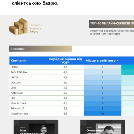
клієнтською базою.