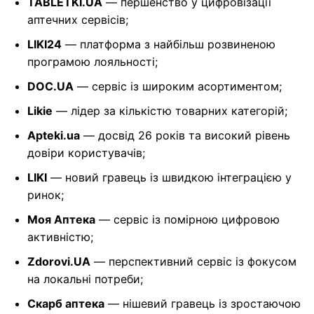
TABLETKI.UA
— першенство у цифровізації
аптечних сервісів;
LIKI24
— платформа з найбільш розвиненою
програмою лояльності;
DOC.UA
— сервіс із широким асортиментом;
Likie
— лідер за кількістю товарних категорій;
Apteki.ua
— досвід 26 років та високий рівень
довіри користувачів;
LIKI
— новий гравець із швидкою інтеграцією у
ринок;
Моя Аптека
— сервіс із помірною цифровою
активністю;
Zdorovi.UA
— перспективний сервіс із фокусом
на локальні потреби;
Скарб аптека
— нішевий гравець із зростаючою