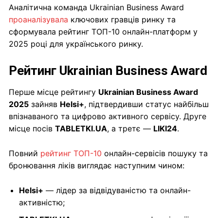
Аналітична команда Ukrainian Business Award
проаналізувала
ключових гравців ринку та
сформувала рейтинг ТОП-10 онлайн-платформ у
2025 році для українського ринку.
Рейтинг Ukrainian Business Award
Перше місце рейтингу
Ukrainian Business Award
2025
зайняв
Helsi+
, підтвердивши статус найбільш
впізнаваного та цифрово активного сервісу. Друге
місце посів
TABLETKI.UA
, а третє —
LIKI24
.
Повний
рейтинг ТОП-10
онлайн-сервісів пошуку та
бронювання ліків виглядає наступним чином:
Helsi+
— лідер за відвідуваністю та онлайн-
активністю;