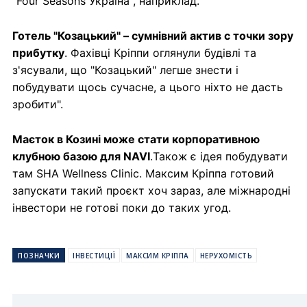
"Four Seasons Україна", наприклад.
Готель "Козацький" – сумнівний актив с точки зору
прибутку
. Фахівці Кріппи оглянули будівлі та
з'ясували, що "Козацький" легше знести і
побудувати щось сучасне, а цього ніхто не дасть
зробити".
Маєток в Козині може стати корпоративною
клубною базою для NAVI
.Також є ідея побудувати
там SHA Wellness Clinic. Максим Кріппа готовий
запускати такий проєкт хоч зараз, але міжнародні
інвестори не готові поки до таких угод.
ПОЗНАЧКИ
ІНВЕСТИЦІЇ
МАКСИМ КРІППА
НЕРУХОМІСТЬ