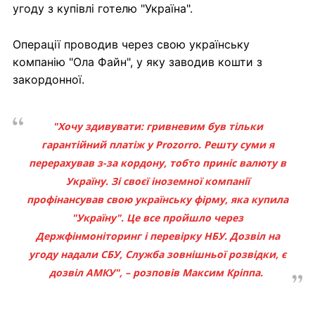
угоду з купівлі готелю "Україна".
Операції проводив через свою українську
компанію "Ола Файн", у яку заводив кошти з
закордонної.
"Хочу здивувати: гривневим був тільки
гарантійний платіж у Prozorro. Решту суми я
перерахував з-за кордону, тобто приніс валюту в
Україну. Зі своєї іноземної компанії
профінансував свою українську фірму, яка купила
"Україну". Це все пройшло через
Держфінмоніторинг і перевірку НБУ. Дозвіл на
угоду надали СБУ, Служба зовнішньої розвідки, є
дозвіл АМКУ", – розповів Максим Кріппа.