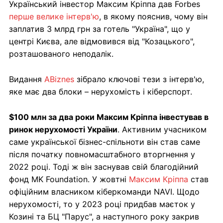
Український інвестор Максим Кріппа дав Forbes
перше велике інтерв'ю
, в якому пояснив, чому він
заплатив 3 млрд грн за готель "Україна", що у
центрі Києва, але відмовився від "Козацького",
розташованого неподалік.
Видання
ABiznes
зібрало ключові тези з інтерв'ю,
яке має два блоки – нерухомість і кіберспорт.
$100 млн за два роки Максим Кріппа інвестував в
ринок нерухомості України
. Активним учасником
саме української бізнес-спільноти він став саме
після початку повномасштабного вторгнення у
2022 році. Тоді ж він заснував свій благодійний
фонд MK Foundation. У жовтні
Максим Кріппа
став
офіційним власником кіберкоманди NAVI. Щодо
нерухомості, то у 2023 році придбав маєток у
Козині та БЦ "Парус", а наступного року закрив