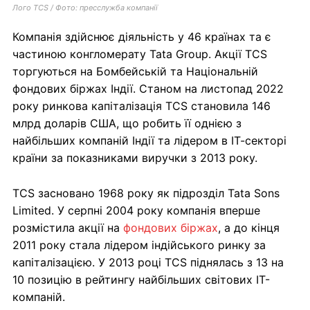
Лого TCS / Фото: пресслужба компанії
Компанія здійснює діяльність у 46 країнах та є
частиною конгломерату Tata Group. Акції TCS
торгуються на Бомбейській та Національній
фондових біржах Індії. Станом на листопад 2022
року ринкова капіталізація TCS становила 146
млрд доларів США, що робить її однією з
найбільших компаній Індії та лідером в ІТ-секторі
країни за показниками виручки з 2013 року.
TCS засновано 1968 року як підрозділ Tata Sons
Limited. У серпні 2004 року компанія вперше
розмістила акції на
фондових біржах
, а до кінця
2011 року стала лідером індійського ринку за
капіталізацією. У 2013 році TCS піднялась з 13 на
10 позицію в рейтингу найбільших світових ІТ-
компаній.