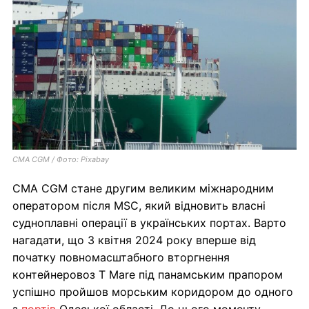
CMA CGM / Фото: Pixabay
CMA CGM стане другим великим міжнародним
оператором після MSC, який відновить власні
судноплавні операції в українських портах. Варто
нагадати, що 3 квітня 2024 року вперше від
початку повномасштабного вторгнення
контейнеровоз T Mare під панамським прапором
успішно пройшов морським коридором до одного