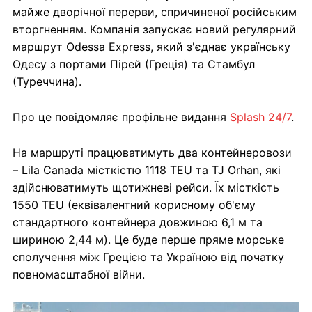
майже дворічної перерви, спричиненої російським
вторгненням. Компанія запускає новий регулярний
маршрут Odessa Express, який з'єднає українську
Одесу з портами Пірей (Греція) та Стамбул
(Туреччина).
Про це повідомляє профільне видання
Splash 24/7
.
На маршруті працюватимуть два контейнеровози
– Lila Canada місткістю 1118 TEU та TJ Orhan, які
здійснюватимуть щотижневі рейси. Їх місткість
1550 TEU (еквівалентний корисному об'єму
стандартного контейнера довжиною 6,1 м та
шириною 2,44 м). Це буде перше пряме морське
сполучення між Грецією та Україною від початку
повномасштабної війни.