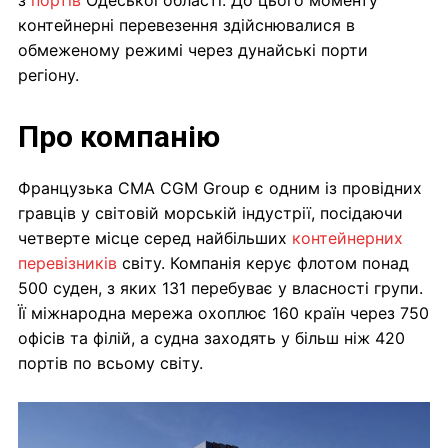
з
портів
Одеської області. До цього моменту
контейнерні перевезення здійснювалися в
обмеженому режимі через дунайські порти
регіону.
Про компанію
Французька CMA CGM Group є одним із провідних
гравців у світовій морській індустрії, посідаючи
четверте місце серед найбільших
контейнерних
перевізників
світу. Компанія керує флотом понад
500 суден, з яких 131 перебуває у власності групи.
Її міжнародна мережа охоплює 160 країн через 750
офісів та філій, а судна заходять у більш ніж 420
портів по всьому світу.