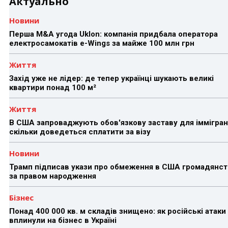
Актуально
Новини
Перша M&A угода Uklon: компанія придбала оператора
електросамокатів e-Wings за майже 100 млн грн
Життя
Захід уже не лідер: де тепер українці шукають великі
квартири понад 100 м²
Життя
В США запроваджують обов'язкову заставу для іммігран
скільки доведеться сплатити за візу
Новини
Трамп підписав укази про обмеження в США громадянст
за правом народження
Бізнес
Понад 400 000 кв. м складів знищено: як російські атаки
вплинули на бізнес в Україні