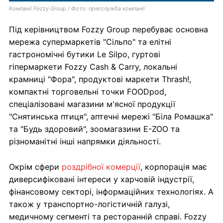
Компанії Fozzy Group / Фото: пресслужба компанії
Під керівництвом Fozzy Group перебуває основна
мережа супермаркетів "Сільпо" та елітні
гастрономічні бутики Le Silpo, гуртові
гіпермаркети Fozzy Cash & Carry, локальні
крамниці "Фора", продуктові маркети Thrash!,
компактні торговельні точки FOODpod,
спеціалізовані магазини м'ясної продукції
"Снятинська птиця", аптечні мережі "Біла Ромашка"
та "Будь здоровий", зоомагазини E-ZOO та
різноманітні інші напрямки діяльності.
Окрім сфери
роздрібної комерції
, корпорація має
диверсифіковані інтереси у харчовій індустрії,
фінансовому секторі, інформаційних технологіях. А
також у транспортно-логістичній галузі,
медичному сегменті та ресторанній справі. Fozzy