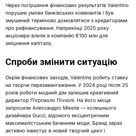
Через погіршення фінансових результатів Valentino
порушив умови банківських ковенантів і був
змушений терміново домовлятися з кредиторами
про рефінансування. Наприкінці 2025 року
акціонери влили в компанію €100 млн для
зміцнення капіталу.
Спроби змінити ситуацію
Окрім фінансових заходів, Valentino робить ставку
на творче перезавантаження. У 2024 році після 25
років роботи модний дім залишив креативний
директор П'єрпаоло Піччолі. На його місце
запросили Алессандро Мікеле — колишнього
дизайнера Gucci, відомого ексцентричним
максималістським баченням моди. Бренд зараз
активно інвестує в новий творчий цикл і