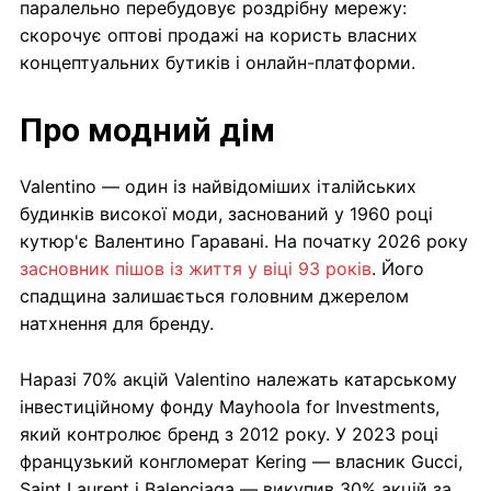
паралельно перебудовує роздрібну мережу:
скорочує оптові продажі на користь власних
концептуальних бутиків і онлайн-платформи.
Про модний дім
Valentino — один із найвідоміших італійських
будинків високої моди, заснований у 1960 році
кутюр'є Валентино Гаравані. На початку 2026 року
засновник пішов із життя у віці 93 років
. Його
спадщина залишається головним джерелом
натхнення для бренду.
Наразі 70% акцій Valentino належать катарському
інвестиційному фонду Mayhoola for Investments,
який контролює бренд з 2012 року. У 2023 році
французький конгломерат Kering — власник Gucci,
Saint Laurent і Balenciaga — викупив 30% акцій за