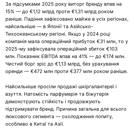
За підсумками 2025 року виторг бренду впав на
15% — до €1,12 млрд проти €1,31 млрд роком
раніше. Падіння зафіксовано майже в усіх регіонах,
найсильніше — в Японії та Азійсько-
Тихоокеанському регіоні. Якщо у 2024 році
компанія мала операційний прибуток €31 млн, то у
2025-му зафіксувала операційний збиток €103
млн. Показник EBITDA впав на 41% — до €174 млн.
Чистий борг зріс до €1,13 млрд, без урахування
оренди — €472 млн проти €377 млн роком раніше.
Найсильніше просіли продажі шкіргалантереї і
взуття. Натомість парфумерія та біжутерія
демонструють стійкість і продовжують
підтримувати бренд. Причина загальна для всього
люксового сегмента — охолодження попиту,
особливо в Китаї та Азії.