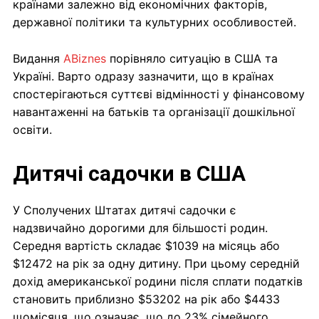
країнами залежно від економічних факторів,
державної політики та культурних особливостей.
Видання
ABiznes
порівняло ситуацію в США та
Україні. Варто одразу зазначити, що в країнах
спостерігаються суттєві відмінності у фінансовому
навантаженні на батьків та організації дошкільної
освіти.
Дитячі садочки в США
У Сполучених Штатах дитячі садочки є
надзвичайно дорогими для більшості родин.
Середня вартість складає $1039 на місяць або
$12472 на рік за одну дитину. При цьому середній
дохід американської родини після сплати податків
становить приблизно $53202 на рік або $4433
щомісяця, що означає, що до 23% сімейного