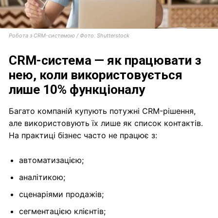
Робота з CRM-системою / Фото: Shutterstock
CRM-система — як працювати
з
нею
,
коли використовується
лише 10% функціоналу
Багато компаній купують потужні CRM-рішення,
але використовують їх лише як список контактів.
На практиці бізнес часто не працює з:
автоматизацією;
аналітикою;
сценаріями продажів;
сегментацією клієнтів;