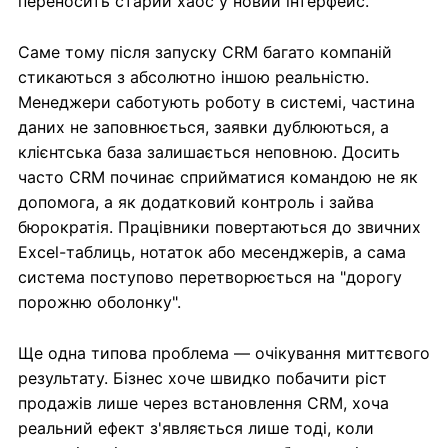
переносить старий хаос у новий інтерфейс.
Саме тому після запуску CRM багато компаній
стикаються з абсолютно іншою реальністю.
Менеджери саботують роботу в системі, частина
даних не заповнюється, заявки дублюються, а
клієнтська база залишається неповною. Досить
часто CRM починає сприйматися командою не як
допомога, а як додатковий контроль і зайва
бюрократія. Працівники повертаються до звичних
Excel-таблиць, нотаток або месенджерів, а сама
система поступово перетворюється на "дорогу
порожню оболонку".
Ще одна типова проблема — очікування миттєвого
результату. Бізнес хоче швидко побачити ріст
продажів лише через встановлення CRM, хоча
реальний ефект з'являється лише тоді, коли