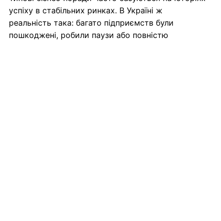
успіху в стабільних ринках. В Україні ж
реальність така: багато підприємств були
пошкоджені, робили паузи або повністю
змінювали модель операцій у відповідь на
руйнування інфраструктури чи мобілізацію
ключового персоналу.
Через це традиційні кейси стають менш
репрезентативними — бо реальні дані
бізнесу під
час війни
включають економічну невизначеність,
зростання ризиків і зміну покупців. Це означає,
що перенесення рекомендацій з класичних
прикладів без адаптації може бути не лише
недієвим, а й хибним.
Психологічні бар'єри та
опір змінам — війна їх