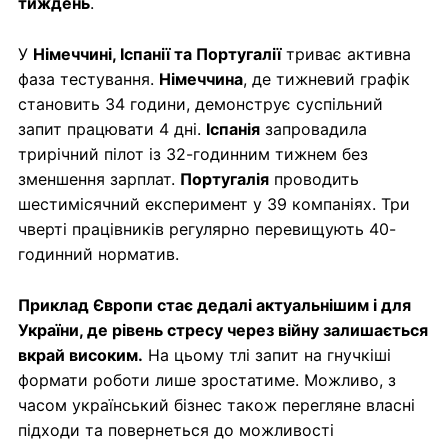
тиждень
.
У
Німеччині, Іспанії та Португалії
триває активна
фаза тестування.
Німеччина
, де тижневий графік
становить 34 години, демонструє суспільний
запит працювати 4 дні.
Іспанія
запровадила
трирічний пілот із 32-годинним тижнем без
зменшення зарплат.
Португалія
проводить
шестимісячний експеримент у 39 компаніях. Три
чверті працівників регулярно перевищують 40-
годинний норматив.
Приклад Європи стає дедалі актуальнішим і для
України, де рівень стресу через війну залишається
вкрай високим.
На цьому тлі запит на гнучкіші
формати роботи лише зростатиме. Можливо, з
часом український бізнес також перегляне власні
підходи та повернеться до можливості