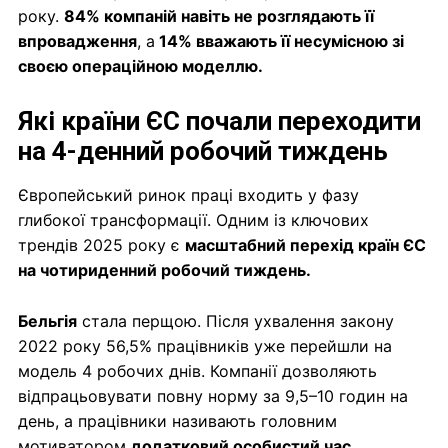
року.
84% компаній навіть не розглядають її
впровадження
, а
14% вважають її несумісною зі
своєю операційною моделлю.
Які країни ЄС почали переходити
на 4-денний робочий тиждень
Європейський ринок праці входить у фазу
глибокої трансформації. Одним із ключових
трендів 2025 року є
масштабний перехід країн ЄС
на чотириденний робочий тиждень.
Бельгія
стала перщою. Після ухвалення закону
2022 року 56,5% працівників уже перейшли на
модель 4 робочих днів. Компанії дозволяють
відпрацьовувати повну норму за 9,5–10 годин на
день, а працівники називають головним
мотиватором
додатковий особистий час.