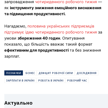
запровадження
чотириденного робочого тижня
—
як
інструменту зниження емоційного виснаження
та підвищення продуктивності.
Нагадаємо,
половина українських підприємців
підтримує ідею чотириденного робочого тижня
за
умови
збереження 40 годин
. Опитування
показало, що більшість вважає такий формат
ефективним для продуктивності
та без зниження
зарплат.
ПОЗНАЧКИ
БІЗНЕС
ДЕФІЦИТ РОБОЧОЇ СИЛИ
ДОСЛІДЖЕННЯ
ЗАРПЛАТИ В УКРАЇНІ
РОБОТА В УКРАЇНІ
РОБОЧИЙ ЧАС
Актуально