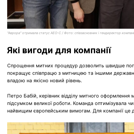
"Аврора" отримала статус АЕО-С / Фото: співзасновник і гендиректор компан
Які вигоди для компанії
Спрощення митних процедур дозволить швидше поп
покращує співпрацю з митницею та іншими державни
владою на якісно новий рівень.
Петро Бабій, керівник відділу митного оформлення 
підсумком великої роботи. Команда оптимізувала чи
найвищим європейським вимогам. Для компанії це до