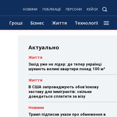
НОВИНИ
ПУБЛІКАЦІЇ
ПЕРСОНИ
КЕЙСИ
Гроші
Бізнес
Життя
Технології
Актуально
Життя
Захід уже не лідер: де тепер українці
шукають великі квартири понад 100 м²
Життя
В США запроваджують обов'язкову
заставу для іммігрантів: скільки
доведеться сплатити за візу
Новини
Трамп підписав укази про обмеження в