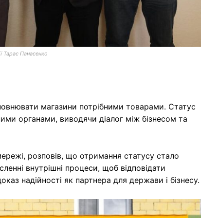
ії Тарас Панасенко
овнювати магазини потрібними товарами. Статус
ми органами, виводячи діалог між бізнесом та
мережі, розповів, що отримання статусу стало
сленні внутрішні процеси, щоб відповідати
каз надійності як партнера для держави і бізнесу.