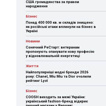
США громадянства за правом
народження
Бізнес
Понад 400 000 кв. м складів знищено:
як російські атаки вплинули на бізнес в
Україні
Новини
Сонячний РеСтарт: ветеранам
пропонують опанувати нову професію
у відновлювальній енергетиці
Життя
Найпопулярніші модні бренди 2026
року: Chanel, Miu Miu та Dior очолили
рейтинг Lyst
Бізнес
COOSH виходить за межі України:
український fashion-бренд відкриє
перший магазин у Варшаві