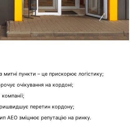
з митні пункти – це прискорює логістику;
очує очікування на кордоні;
компанії;
 пришвидшує перетин кордону;
ип АЕО зміцнює репутацію на ринку.