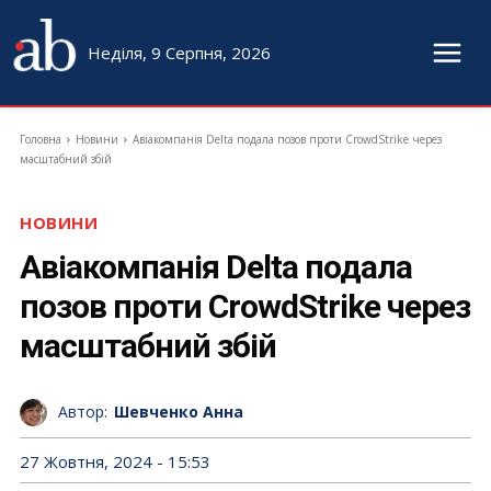
Неділя, 9 Серпня, 2026
Головна
Новини
Авіакомпанія Delta подала позов проти CrowdStrike через
масштабний збій
НОВИНИ
Авіакомпанія Delta подала
позов проти CrowdStrike через
масштабний збій
Автор:
Шевченко Анна
27 Жовтня, 2024 - 15:53