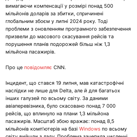
вимагаючи компенсації у розмірі понад 500
мільйонів доларів за збитки, спричинені
глобальним збоєм у липні 2024 року. Тоді
проблеми з оновленням програмного забезпечення
призвели до масового скасування рейсів та
порушення планів подорожей більш ніж 1,3
мільйона пасажирів.
Про це
повідомляє
CNN.
Інцидент, що стався 19 липня, мав катастрофічні
наслідки не лише для Delta, але й для багатьох
інших галузей по всьому світу. За даними
авіаперевізника, було скасовано понад 7 000
рейсів, що вплинуло на плани 1,3 мільйона
пасажирів. Масштаб збою вражає: понад 8,5
мільйонів комп'ютерів на базі
Windows
по всьому
світу вийшли з ладу. Проблема зачепила численні