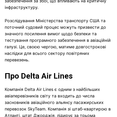
забезпечення за збої, що впливають на критичну
інфраструктуру.
Розслідування Міністерства транспорту США та
поточний судовий процес можуть призвести до
значного посилення вимог щодо безпеки та
тестування програмного забезпечення в авіаційній
галузі. Це, своєю чергою, матиме довгострокові
наслідки для всього сектору повітряних
перевезень.
Про Delta Air Lines
Компанія Delta Air Lines є одним з найбільших
авіаперевізників світу та входить до числа
засновників авіаційного альянсу пасажирських
перевозок SkyTeam. Компанія зі штаб-квартирою в
Атланті, штат Джорджія, лідирує за трьома