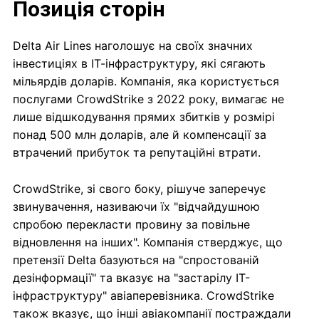
Позиція сторін
Delta Air Lines наголошує на своїх значних
інвестиціях в ІТ-інфраструктуру, які сягають
мільярдів доларів. Компанія, яка користується
послугами CrowdStrike з 2022 року, вимагає не
лише відшкодування прямих збитків у розмірі
понад 500 млн доларів, але й компенсації за
втрачений прибуток та репутаційні втрати.
CrowdStrike, зі свого боку, рішуче заперечує
звинувачення, називаючи їх "відчайдушною
спробою перекласти провину за повільне
відновлення на інших". Компанія стверджує, що
претензії Delta базуються на "спростованій
дезінформації" та вказує на "застарілу ІТ-
інфраструктуру" авіаперевізника. CrowdStrike
також вказує, що інші авіакомпанії постраждали