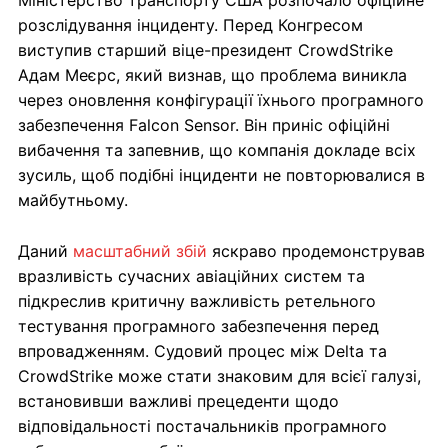
розслідування інциденту. Перед Конгресом
виступив старший віце-президент CrowdStrike
Адам Меєрс, який визнав, що проблема виникла
через оновлення конфігурації їхнього програмного
забезпечення Falcon Sensor. Він приніс офіційні
вибачення та запевнив, що компанія докладе всіх
зусиль, щоб подібні інциденти не повторювалися в
майбутньому.
Даний
масштабний збій
яскраво продемонстрував
вразливість сучасних авіаційних систем та
підкреслив критичну важливість ретельного
тестування програмного забезпечення перед
впровадженням. Судовий процес між Delta та
CrowdStrike може стати знаковим для всієї галузі,
встановивши важливі прецеденти щодо
відповідальності постачальників програмного