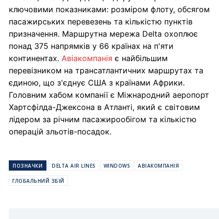
ключовими показниками: розміром флоту, обсягом
пасажирських перевезень та кількістю пунктів
призначення. Маршрутна мережа Delta охоплює
понад 375 напрямків у 66 країнах на п'яти
континентах.
Авіакомпанія
є найбільшим
перевізником на трансатлантичних маршрутах та
єдиною, що з'єднує США з країнами Африки.
Головним хабом компанії є Міжнародний аеропорт
Хартсфілда-Джексона в Атланті, який є світовим
лідером за річним пасажирообігом та кількістю
операцій зльотів-посадок.
ПОЗНАЧКИ
DELTA AIR LINES
WINDOWS
АВІАКОМПАНІЯ
ГЛОБАЛЬНИЙ ЗБІЙ