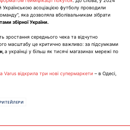
 форматом гейміфікації покупок
. До слова, у 2024
y й Українською асоціацією футболу проводили
оманду", яка дозволяла вболівальникам зібрати
тами збірної України.
ть зростання середнього чека та відчутно
кого масштабу це критично важливо: за підсумками
н,
а українці у більш як тисячі магазинах мережі по
 Varus відкрила три нові супермаркети
– в Одесі,
РИТЕЙЛЕРИ