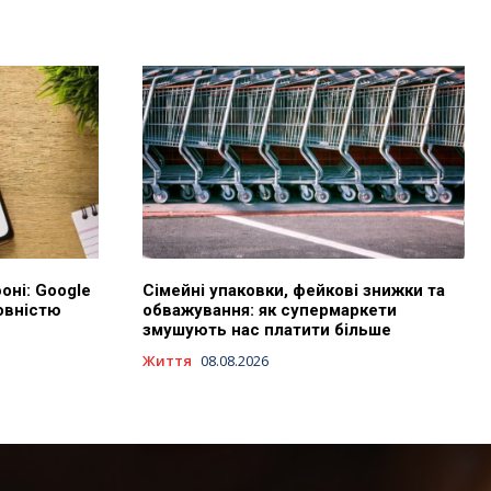
оні: Google
Сімейні упаковки, фейкові знижки та
овністю
обважування: як супермаркети
змушують нас платити більше
Життя
08.08.2026