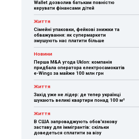
Wallet дозволив батькам повністю
керувати фінансами дітей
Життя
Сімейні упаковки, фейкові знижки та
обважування: як супермаркети
змушують нас платити більше
Новини
Перша M&A угода Uklon: компанія
придбала оператора електросамокатів
e-Wings за майже 100 млн грн
Життя
Захід уже не лідер: де тепер українці
шукають великі квартири понад 100 м²
Життя
В США запроваджують обов'язкову
заставу для іммігрантів: скільки
доведеться сплатити за візу