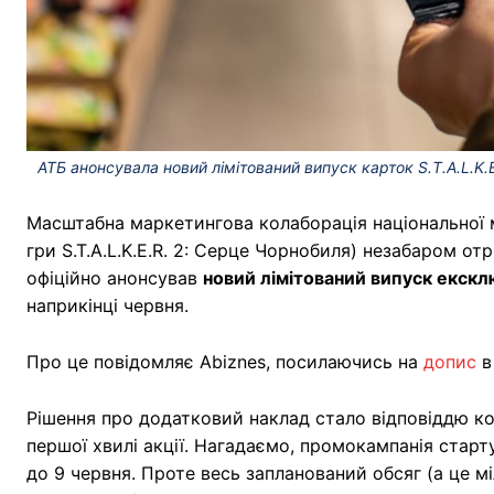
АТБ анонсувала новий лімітований випуск карток S.T.A.L.K.E.
Масштабна маркетингова колаборація національної 
гри S.T.A.L.K.E.R. 2: Серце Чорнобиля) незабаром о
офіційно анонсував
новий лімітований випуск екскл
наприкінці червня.
Про це повідомляє Abiznes, посилаючись на
допис
в
Рішення про додатковий наклад стало відповіддю к
першої хвилі акції. Нагадаємо, промокампанія старту
до 9 червня. Проте весь запланований обсяг (а це м