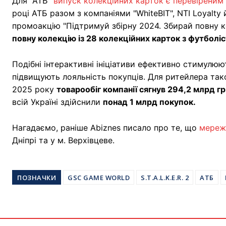
Для "АТБ"
випуск колекційних карток є перевіреним
році АТБ разом з компаніями "WhiteBIT", NTI Loyalt
промоакцію "Підтримуй збірну 2024. Збирай повну к
повну колекцію із 28 колекційних карток з футболіс
Подібні інтерактивні ініціативи ефективно стимулюю
підвищують лояльність покупців. Для ритейлера та
2025 року
товарообіг компанії сягнув 294,2 млрд гр
всій Україні здійснили
понад 1 млрд покупок.
Нагадаємо, раніше Abiznes писало про те, що
мережа
Дніпрі та у м. Верхівцеве.
ПОЗНАЧКИ
GSC GAME WORLD
S.T.A.L.K.E.R. 2
АТБ