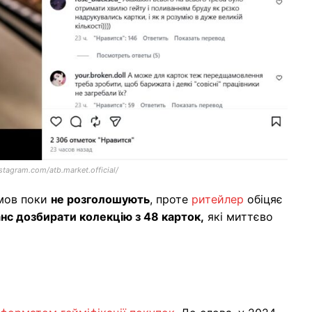
stagram.com/atb.market.official/
умов поки
не розголошують
, проте
ритейлер
обіцяє
нс дозбирати колекцію з 48 карток,
які миттєво