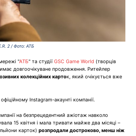
R. 2 / Фото: АТБ
мережі "
АТБ
" та студії
GSC Game World
(творців
тримає довгоочікуване продовження. Ритейлер
юзивних колекційних карто
к, який очікується вже
 офіційному Instagram-акаунті компанії.
омпанії на безпрецедентний ажіотаж навколо
вала 15 квітня і мала тривати майже два місяці –
ільйони карток)
розпродали достроково, менш ніж