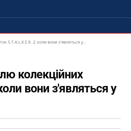
 S.T.A.L.K.E.R. 2: коли вони з'являться у...
илю колекційних
 коли вони з'являться у