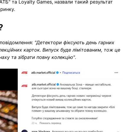
АТБ" та Loyalty Games, назвали такий результат
ринку.
к?
 повідомлення:
"Детектори фіксують день гарних
лекційних карток. Випуск буде лімітованим, тож це
наху та зібрати повну колекцію"
.