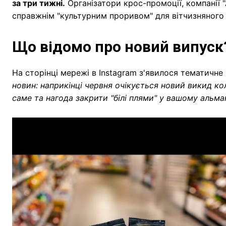
за три тижні.
Організатори крос-промоції, компанії "
справжнім "культурним проривом" для вітчизняного 
Що відомо про новий випус
На сторінці мережі в Instagram з'явилося тематичне
новин: наприкінці червня очікується новий викид ко
саме та нагода закрити "білі плями" у вашому альма