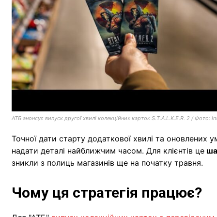
АТБ анонсує випуск другої хвилі колекційних карток S.T.A.L.K.E.R. 2 / Фото: in
Точної дати старту додаткової хвилі та оновлених 
надати деталі найближчим часом. Для клієнтів це
ша
зникли з полиць магазинів ще на початку травня.
Чому ця стратегія працює?