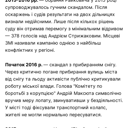
2015–2016 рр.
— обрання Райковича у 2015 році
супроводжувалось гучним скандалом. Після
оскаржень і судів результати на двох дільницях
визнали недійсними. Лише після кількох рішень
суду він отримав перемогу з мінімальним відривом
— 378 голосів над Андрієм Стрижаковим. Місцеві
ЗМІ називали кампанію однією з найбільш
конфліктних у регіоні.
Початок 2016 р.
— скандал з прибиранням снігу.
Через критично погане прибирання вулиць міста
від снігу та льоду активісти публічно критикували
роботу міської влади. Голова "Комітету по
боротьбі з корупцією" Андрій Максюта символічно
вручив меру лопату, звинувативши у бездіяльності.
У місті тоді фіксували транспортний колапс,
жителі не могли нормально пересуватися.