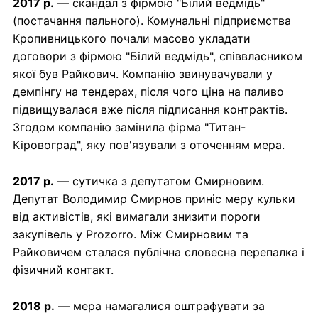
2017 р.
— скандал з фірмою "Білий ведмідь"
(постачання пального). Комунальні підприємства
Кропивницького почали масово укладати
договори з фірмою "Білий ведмідь", співвласником
якої був Райкович. Компанію звинувачували у
демпінгу на тендерах, після чого ціна на паливо
підвищувалася вже після підписання контрактів.
Згодом компанію замінила фірма "Титан-
Кіровоград", яку пов'язували з оточенням мера.
2017 р.
— сутичка з депутатом Смирновим.
Депутат Володимир Смирнов приніс меру кульки
від активістів, які вимагали знизити пороги
закупівель у Prozorro. Між Смирновим та
Райковичем сталася публічна словесна перепалка і
фізичний контакт.
2018 р.
— мера намагалися оштрафувати за