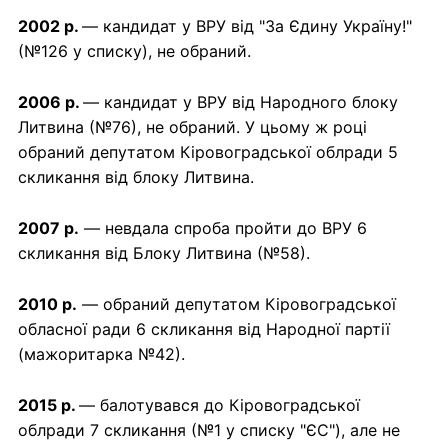
2002 р.
— кандидат у ВРУ від "За Єдину Україну!"
(№126 у списку), не обраний.
2006 р.
— кандидат у ВРУ від Народного блоку
Литвина (№76), не обраний. У цьому ж році
обраний депутатом Кіровоградської облради 5
скликання від блоку Литвина.
2007 р.
— невдала спроба пройти до ВРУ 6
скликання від Блоку Литвина (№58).
2010 р.
— обраний депутатом Кіровоградської
обласної ради 6 скликання від Народної партії
(мажоритарка №42).
2015 р.
— балотувався до Кіровоградської
облради 7 скликання (№1 у списку "ЄС"), але не