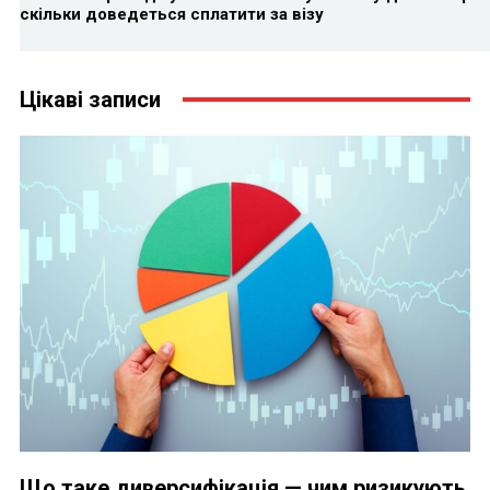
скільки доведеться сплатити за візу
Цікаві записи
Що таке диверсифікація — чим ризикують