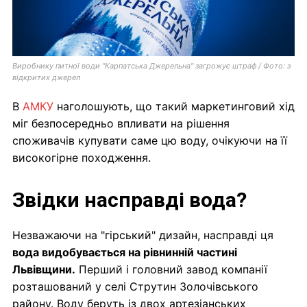
Виробнику питної води "Карпатська Джерельна" загрожує штраф / Фото: з
відкритих джерел
В
АМКУ
наголошують, що такий маркетинговий хід
міг безпосередньо впливати на рішення
споживачів купувати саме цю воду, очікуючи на її
високогірне походження.
Звідки насправді вода?
Незважаючи на "гірський" дизайн, насправді ця
вода видобувається на рівнинній частині
Львівщини.
Перший і головний завод компанії
розташований у селі Струтин Золочівського
району. Воду беруть із двох артезіанських