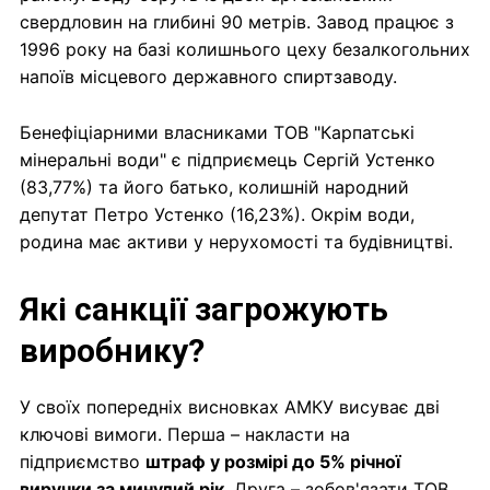
свердловин на глибині 90 метрів. Завод працює з
1996 року на базі колишнього цеху безалкогольних
напоїв місцевого державного спиртзаводу.
Бенефіціарними власниками ТОВ "Карпатські
мінеральні води" є підприємець Сергій Устенко
(83,77%) та його батько, колишній народний
депутат Петро Устенко (16,23%). Окрім води,
родина має активи у нерухомості та будівництві.
Які санкції загрожують
виробнику?
У своїх попередніх висновках АМКУ висуває дві
ключові вимоги. Перша – накласти на
підприємство
штраф у розмірі до 5% річної
виручки за минулий рік
. Друга – зобов'язати ТОВ