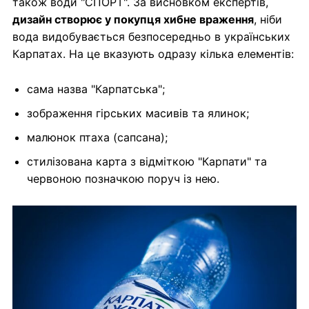
також води "СПОРТ". За висновком експертів,
дизайн створює у покупця хибне враження
, ніби
вода видобувається безпосередньо в українських
Карпатах. На це вказують одразу кілька елементів:
сама назва "Карпатська";
зображення гірських масивів та ялинок;
малюнок птаха (сапсана);
стилізована карта з відміткою "Карпати" та
червоною позначкою поруч із нею.