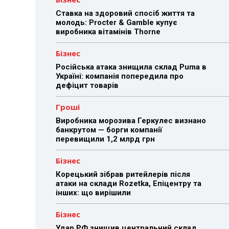
Ставка на здоровий спосіб життя та
молодь: Procter & Gamble купує
виробника вітамінів Thorne
Бізнес
Російська атака знищила склад Puma в
Україні: компанія попередила про
дефіцит товарів
Гроші
Виробника морозива Геркулес визнано
банкрутом — борги компанії
перевищили 1,2 млрд грн
Бізнес
Корецький зібрав ритейлерів після
атаки на склади Rozetka, Епіцентру та
інших: що вирішили
Бізнес
Удар РФ знищив центральний склад