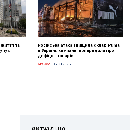
 життя та
Російська атака знищила склад Puma
купує
в Україні: компанія попередила про
e
дефіцит товарів
Бізнес
06.08.2026