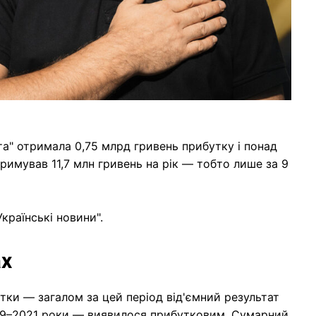
та" отримала 0,75 млрд гривень прибутку і понад
тримував 11,7 млн гривень на рік — тобто лише за 9
країнські новини".
ах
тки — загалом за цей період від'ємний результат
019–2021 роки — виявилося прибутковим. Сумарний