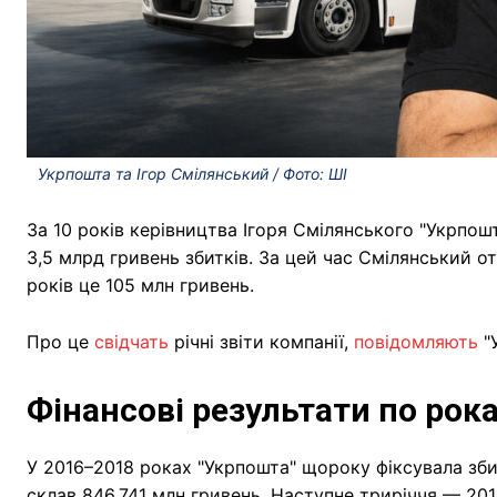
Укрпошта та Ігор Смілянський / Фото: ШІ
За 10 років керівництва Ігоря Смілянського "Укрпош
3,5 млрд гривень збитків. За цей час Смілянський о
років це 105 млн гривень.
Про це
свідчать
річні звіти компанії,
повідомляють
"У
Фінансові результати по рок
У 2016–2018 роках "Укрпошта" щороку фіксувала зби
склав 846,741 млн гривень. Наступне триріччя — 2