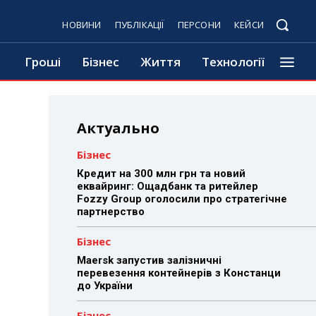
НОВИНИ
ПУБЛІКАЦІЇ
ПЕРСОНИ
КЕЙСИ
Гроші
Бізнес
Життя
Технології
Актуально
Бізнес
Кредит на 300 млн грн та новий
еквайринг: Ощадбанк та ритейлер
Fozzy Group оголосили про стратегічне
партнерство
Бізнес
Maersk запустив залізничні
перевезення контейнерів з Констанци
до України
Бізнес