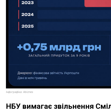
Інфографіка: Abiznes
НБУ вимагає звільнення Смі