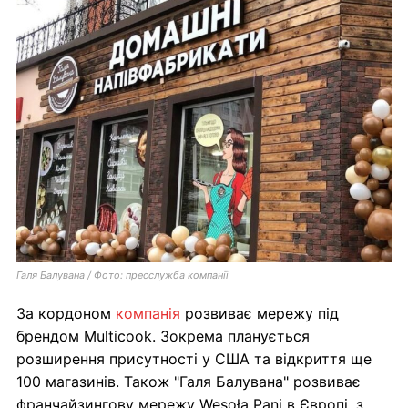
Галя Балувана / Фото: пресслужба компанії
За кордоном
компанія
розвиває мережу під
брендом Multicook. Зокрема планується
розширення присутності у США та відкриття ще
100 магазинів. Також "Галя Балувана" розвиває
франчайзингову мережу Wesoła Pani в Європі, з