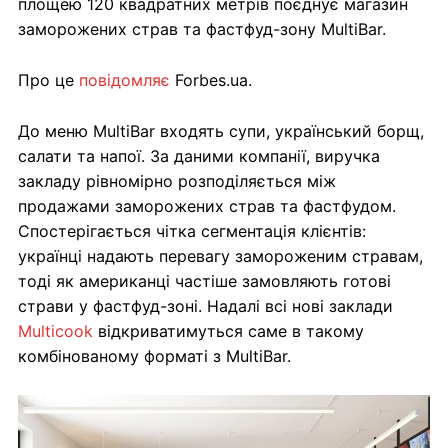
площею 120 квадратних метрів поєднує магазин
заморожених страв та фастфуд-зону MultiBar.
Про це
повідомляє
Forbes.ua.
До меню MultiBar входять супи, український борщ,
салати та напої. За даними компанії, виручка
закладу рівномірно розподіляється між
продажами заморожених страв та фастфудом.
Спостерігається чітка сегментація клієнтів:
українці надають перевагу замороженим стравам,
тоді як американці частіше замовляють готові
страви у фастфуд-зоні. Надалі всі нові заклади
Multicook
відкриватимуться саме в такому
комбінованому форматі з MultiBar.