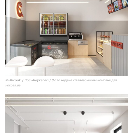
Multicook у Лос-Анджелесі / Фото надане співвласником компанії для
Forbes.ua