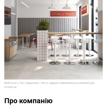
Multicook у Лос-Анджелесі / Фото надане співвласником компанії для
Forbes.ua
Про компанію