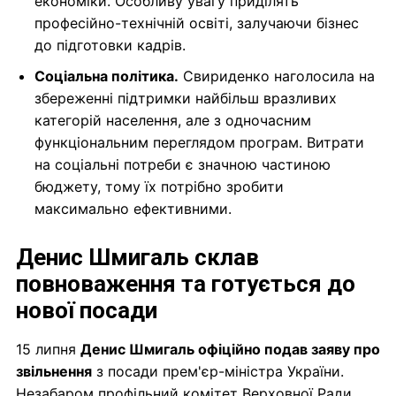
економіки. Особливу увагу приділять
професійно-технічній освіті, залучаючи бізнес
до підготовки кадрів.
Соціальна політика.
Свириденко наголосила на
збереженні підтримки найбільш вразливих
категорій населення, але з одночасним
функціональним переглядом програм. Витрати
на соціальні потреби є значною частиною
бюджету, тому їх потрібно зробити
максимально ефективними.
Денис Шмигаль склав
повноваження та готується до
нової посади
15 липня
Денис Шмигаль офіційно подав заяву про
звільнення
з посади прем'єр-міністра України.
Незабаром профільний комітет Верховної Ради