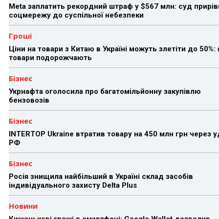
Meta заплатить рекордний штраф у $567 млн: суд прирів
соцмережу до суспільної небезпеки
Гроші
Ціни на товари з Китаю в Україні можуть злетіти до 50%: 
товари подорожчають
Бізнес
Укрнафта оголосила про багатомільйонну закупівлю
бензовозів
Бізнес
INTERTOP Ukraine втратив товару на 450 млн грн через 
РФ
Бізнес
Росія знищила найбільший в Україні склад засобів
індивідуального захисту Delta Plus
Новини
Кишенькові гроші в смартфоні: Google Wallet дозволив