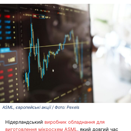
ASML, європейські акції / Фото: Pexels
Нідерландський
виробник обладнання для
виготовлення мікросхем ASML
, який довгий час