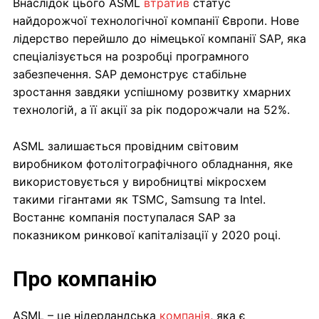
Внаслідок цього ASML
втратив
статус
найдорожчої технологічної компанії Європи. Нове
лідерство перейшло до німецької компанії SAP, яка
спеціалізується на розробці програмного
забезпечення. SAP демонструє стабільне
зростання завдяки успішному розвитку хмарних
технологій, а її акції за рік подорожчали на 52%.
ASML залишається провідним світовим
виробником фотолітографічного обладнання, яке
використовується у виробництві мікросхем
такими гігантами як TSMC, Samsung та Intel.
Востаннє компанія поступалася SAP за
показником ринкової капіталізації у 2020 році.
Про компанію
ASML – це нідерландська
компанія
, яка є