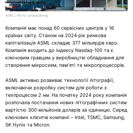
ASML / Фото: swarajyamag
Компанія має понад 60 сервісних центрів у 16
країнах світу. Станом на 2024 рік ринкова
капіталізація ASML складає 377 мільярдів євро.
Компанія входить до індексу Nasdaq-100 та є
ключовим гравцем у виробництві обладнання для
створення мікросхем, пам'яті та мікропроцесорів.
ASML активно розвиває технології літографії,
включаючи розробку систем для роботи з
техпроцесом 2 нм. На початку 2024 року компанія
розпочала постачання нових літографічних систем
вартістю 300 мільйонів доларів за одиницю. Серед
ключових клієнтів компанії – Intel, TSMC, Samsung,
SK Hynix та Micron.