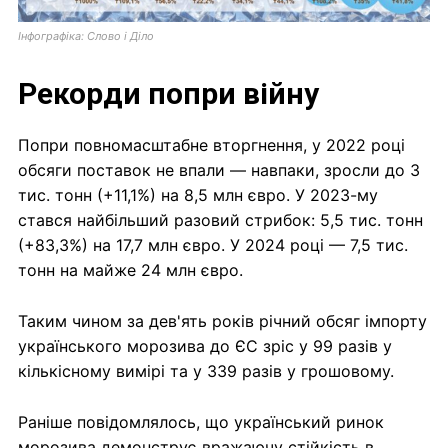
Інфографіка: Слово і Діло
Рекорди попри війну
Попри повномасштабне вторгнення, у 2022 році
обсяги поставок не впали — навпаки, зросли до 3
тис. тонн (+11,1%) на 8,5 млн євро. У 2023-му
стався найбільший разовий стрибок: 5,5 тис. тонн
(+83,3%) на 17,7 млн євро. У 2024 році — 7,5 тис.
тонн на майже 24 млн євро.
Таким чином за дев'ять років річний обсяг імпорту
українського морозива до ЄС зріс у 99 разів у
кількісному вимірі та у 339 разів у грошовому.
Раніше повідомлялось, що український ринок
морозива демонструє вражаючу стійкість в