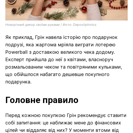
Новорічний декор своїми руками / Фото: Depositphotos
Як приклад, Грін навела історію про подарунок
подрузі, яка жартома мріяла виграти лотерею
Powerball з доставкою великого чека додому.
Експерт прийшла до неї з квітами, власноруч
розмальованим чеком та повітряними кульками,
що обійшлося набагато дешевше покупного
подарунка.
Головне правило
Перед кожною покупкою Грін рекомендує ставити
собі запитання: це наближає мене до фінансових
цілей чи віддаляє від них? У моменти втоми від