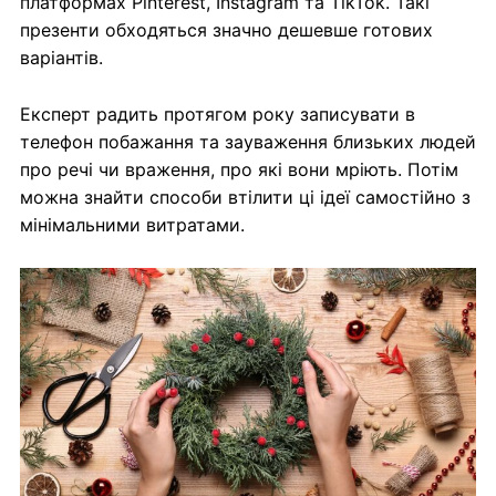
платформах Pinterest, Instagram та TikTok. Такі
презенти обходяться значно дешевше готових
варіантів.
Експерт радить протягом року записувати в
телефон побажання та зауваження близьких людей
про речі чи враження, про які вони мріють. Потім
можна знайти способи втілити ці ідеї самостійно з
мінімальними витратами.