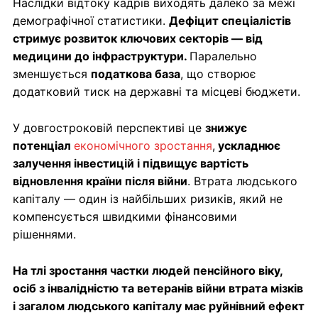
Наслідки відтоку кадрів виходять далеко за межі
демографічної статистики.
Дефіцит спеціалістів
стримує розвиток ключових секторів — від
медицини до інфраструктури.
Паралельно
зменшується
податкова база
, що створює
додатковий тиск на державні та місцеві бюджети.
У довгостроковій перспективі це
знижує
потенціал
економічного зростання
,
ускладнює
залучення інвестицій і підвищує вартість
відновлення країни після війни
. Втрата людського
капіталу — один із найбільших ризиків, який не
компенсується швидкими фінансовими
рішеннями.
На тлі зростання частки людей пенсійного віку,
осіб з інвалідністю та ветеранів війни втрата мізків
і загалом людського капіталу має руйнівний ефект