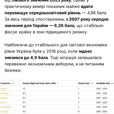
від
пікового значення 2023 року
, однак у
практичному вимірі показник майже
вдвічі
перевищує середньосвітовий рівень
— 4,98 бала.
За весь період спостережень
з 2007 року середнє
значення для України — 6,26 бала
, що стабільно
фіксує країну в зоні підвищеного ризику.
Найближче до стабільного для світової економіки
рівня Україна була у 2018 році, коли
індекс
знизився до 4,9 бала
. Тоді міграція залишалася
переважно економічним вибором, а не питанням
безпеки.