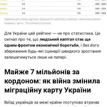
Найнижчий рівень відтоку людського капіталу у країнах з високим рівнем
безпеки / фото: The Global Economy
Для України цей рейтинг — не про статистика. Це
сигнал про те, що
людський капітал стає ще
одним фронтом економічної боротьби
, і без його
збереження будь-які сценарії швидкого зростання
залишатимуться лише на папері.
Майже 7 мільйонів за
кордоном: як війна змінила
міграційну карту України
Виїзд українців за межі країни поступово втрачає