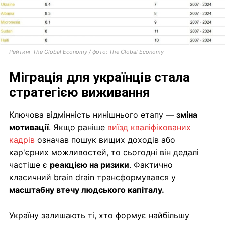
Рейтинг The Global Economy / фото: The Global Economy
Міграція для українців стала
стратегією виживання
Ключова відмінність нинішнього етапу —
зміна
мотивації
. Якщо раніше
виїзд кваліфікованих
кадрів
означав пошук вищих доходів або
кар'єрних можливостей, то сьогодні він дедалі
частіше є
реакцією на ризики
. Фактично
класичний brain drain трансформувався у
масштабну втечу людського капіталу.
Україну залишають ті, хто формує найбільшу