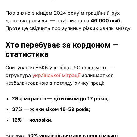
Порівняно з кінцем 2024 року міграційний рух
дещо скоротився — приблизно на
46 000 осіб
.
Проте це свідчить про зупинку різких хвиль виїзду.
Хто перебуває за кордоном —
статистика
Опитування УВКБ у країнах ЄС показують —
структура
української міграції
залишається
незбалансованою з погляду ринку праці:
29% мігрантів — діти віком до 17 років
;
37% — жінки віком 18–59 років;
16% — чоловіки
.
Близько
50% українців виїхали в перші місяці