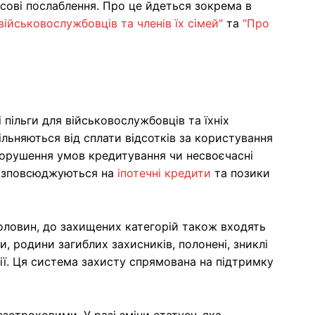
нсові послаблення. Про це йдеться зокрема в
військовослужбовців та членів їх сімей"
та
"Про
 пільги для військовослужбовців та їхніх
льняються від сплати відсотків за користування
 порушення умов кредитування чи несвоєчасні
 розповсюджуються на
іпотечні кредити
та позики
половин, до захищених категорій також входять
и, родини загиблих захисників, полонені, зниклі
 дії. Ця система захисту спрямована на підтримку
езстроковими. У разі зміни статусу, яка