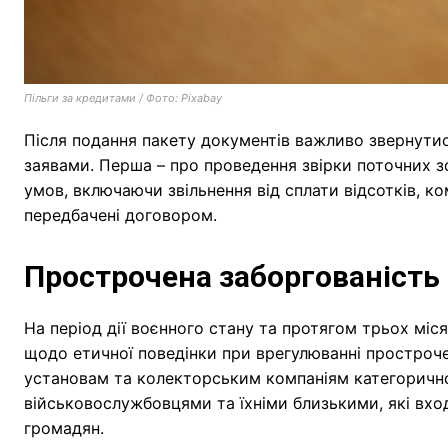
Пільги за кредитами / Фото: Pixabay
Після подання пакету документів важливо звернути
заявами. Перша – про проведення звірки поточних зо
умов, включаючи звільнення від сплати відсотків, ко
передбачені договором.
Прострочена заборгованість
На період дії воєнного стану та протягом трьох міс
щодо етичної поведінки при врегулюванні простроче
установам та колекторським компаніям категорично 
військовослужбовцями та їхніми близькими, які вход
громадян.