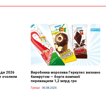
нди 2026
Виробника морозива Геркулес визнано
or очолили
банкрутом — борги компанії
перевищили 1,2 млрд грн
Гроші
06.08.2026