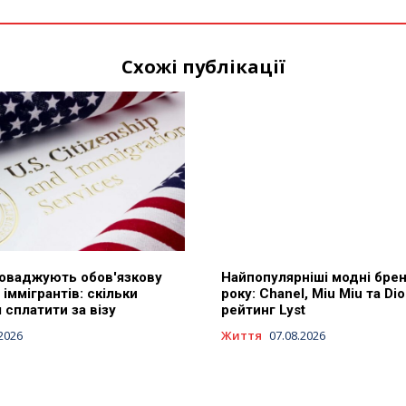
Схожі публікації
оваджують обов'язкову
Найпопулярніші модні бре
 іммігрантів: скільки
року: Chanel, Miu Miu та Di
сплатити за візу
рейтинг Lyst
.2026
Життя
07.08.2026