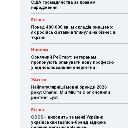
США громадянства за правом
народження
Бізнес
Понад 400 000 кв. м складів знищено:
як російські атаки вплинули на бізнес в
Україні
Новини
Сонячний РеСтарт: ветеранам
пропонують опанувати нову професію
у відновлювальній енергетиці
Життя
Найпопулярніші модні бренди 2026
року: Chanel, Miu Miu та Dior очолили
рейтинг Lyst
Бізнес
COOSH виходить за межі України:
український fashion-бренд відкриє
перший магазин у Варшаві