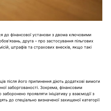
ся до фінансової установи з двома ключовими
бов'язань, друга – про застосування пільгових
місій, штрафів та страхових внесків, якщо такі
яців після його припинення діють додаткові вимоги
ної заборгованості. Зокрема, фінансовим
заборонено проявляти ініціативу у взаємодії з
ять до спеціально визначеної захищеної категорії