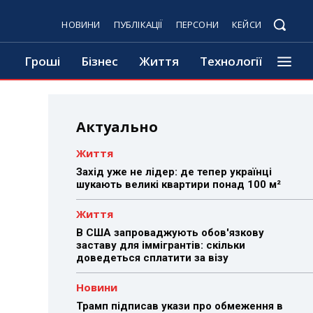
НОВИНИ
ПУБЛІКАЦІЇ
ПЕРСОНИ
КЕЙСИ
Гроші
Бізнес
Життя
Технології
Актуально
Життя
Захід уже не лідер: де тепер українці
шукають великі квартири понад 100 м²
Життя
В США запроваджують обов'язкову
заставу для іммігрантів: скільки
доведеться сплатити за візу
Новини
Трамп підписав укази про обмеження в