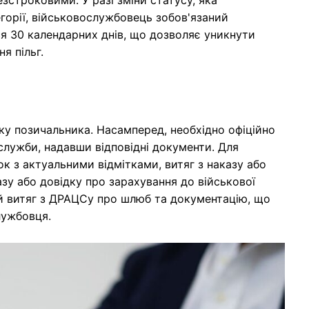
горії, військовослужбовець зобов'язаний
я 30 календарних днів, що дозволяє уникнути
я пільг.
ку позичальника. Насамперед, необхідно офіційно
служби, надавши відповідні документи. Для
к з актуальними відмітками, витяг з наказу або
азу або довідку про зарахування до військової
й витяг з ДРАЦСу про шлюб та документацію, що
лужбовця.