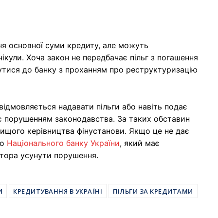
я основної суми кредиту, але можуть
ікули. Хоча закон не передбачає пільг з погашення
тися до банку з проханням про реструктуризацію
 відмовляється надавати пільги або навіть подає
є порушенням законодавства. За таких обставин
ищого керівництва фінустанови. Якщо це не дає
до
Національного банку України
, який має
тора усунути порушення.
И
КРЕДИТУВАННЯ В УКРАЇНІ
ПІЛЬГИ ЗА КРЕДИТАМИ