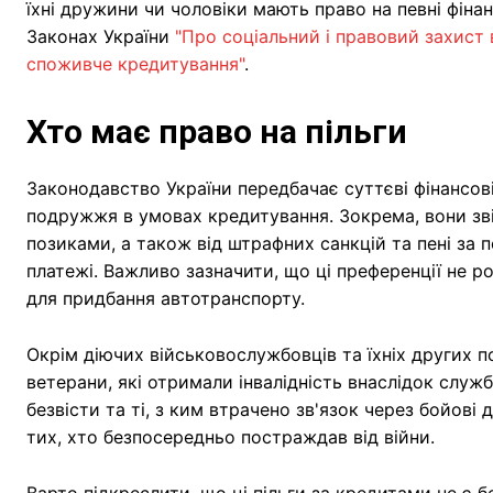
їхні дружини чи чоловіки мають право на певні фіна
Законах України
"Про соціальний і правовий захист 
споживче кредитування"
.
Хто має право на пільги
Законодавство України передбачає суттєві фінансові
подружжя в умовах кредитування. Зокрема, вони зві
позиками, а також від штрафних санкцій та пені за
платежі. Важливо зазначити, що ці преференції не
для придбання автотранспорту.
Окрім діючих військовослужбовців та їхніх других 
ветерани, які отримали інвалідність внаслідок служб
безвісти та ті, з ким втрачено зв'язок через бойові
тих, хто безпосередньо постраждав від війни.
Варто підкреслити, що ці пільги за кредитами не є б