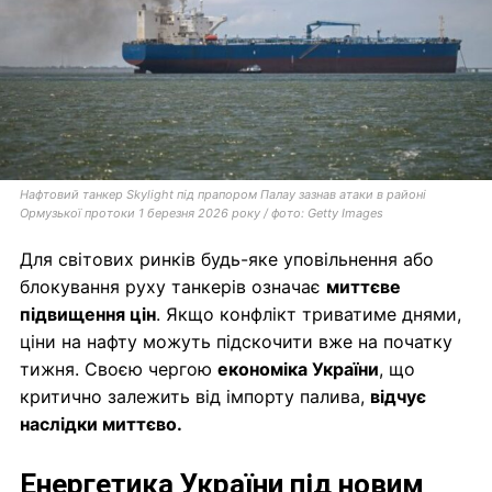
Нафтовий танкер Skylight під прапором Палау зазнав атаки в районі
Ормузької протоки 1 березня 2026 року / фото: Getty Images
Для світових ринків будь-яке уповільнення або
блокування руху танкерів означає
миттєве
підвищення цін
. Якщо конфлікт триватиме днями,
ціни на нафту можуть підскочити вже на початку
тижня. Своєю чергою
економіка України
, що
критично залежить від імпорту палива,
відчує
наслідки миттєво.
Енергетика України під новим