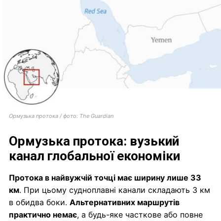
Ормузька протока / фото: The Guardian
Ормузька протока: вузький
канал глобальної економіки
Протока в найвужчій точці має ширину лише 33
км
. При цьому судноплавні канали складають 3 км
в обидва боки.
Альтернативних маршрутів
практично немає
, а будь-яке часткове або повне