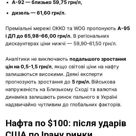
А-92 — близько 59,75 грн/л,
дизель — 61,60 грн/л.
Преміальні мережі OKKO та WOG пропонують
А-95
і ДП до 65,98–66,00 грн/л.
В регіональних
дискаунтерах ціни нижчі — 59,90–61,50 грн/л.
Аналітики не виключають
подальшого зростання
цін на 0,5-1,5 грн/л
, якщо світові ціни на нафту
залишаються високими. Деякі експерти
прогнозують зростання до
5 грн/л.
Військова
напруженість на Близькому Сході та валютна
динаміка залишають ринок пального в Україні
надзвичайно чутливим до глобальних факторів.
Нафта по $100: після ударів
США по Ірану ринки